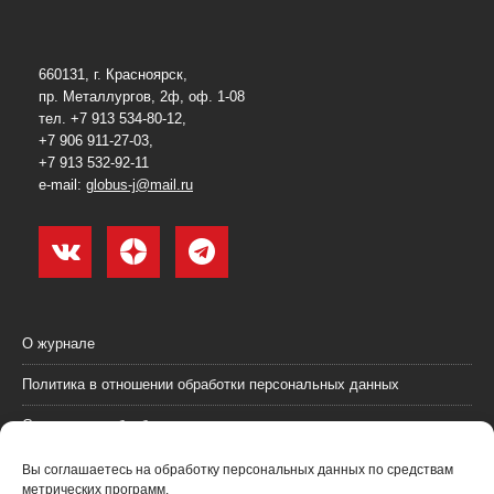
660131, г. Красноярск,
пр. Металлургов, 2ф, оф. 1-08
тел. +7 913 534-80-12,
+7 906 911-27-03,
+7 913 532-92-11
e-mail:
globus-j@mail.ru
О журнале
Политика в отношении обработки персональных данных
Согласие на обработку персональных данных
Пользовательское соглашение (оферта)
Вы соглашаетесь на обработку персональных данных по средствам
метрических программ.