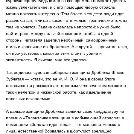
суровую сферу. Ведь юмор во все времена помогает делать
жизнь увлекательнее, и с его помощью любую отрасль
можно показать интересно. Тем более в соцсети люди идут
развлекаться, и читать какие-то тяжелые, технические тексты
там не хочется. Задача оказалась непростой: нужно было
найти грань между пользой и юмором, чтобы, с одной
стороны, читателя зацепил необычный, самоироничный
стиль и красочное изображение. А с другой — прочитав текст,
он прочувствовал, какая за этим стоит глубина и
экспертность. Я считаю, мне все удалось!
Так родилась суровая сибирская женщина Дробилка Шнеко
Зубчатая — кстати, это ее Ф. И. О. И она в своем блоге
показывает и рассказывает простым человеческим языком о
такой нелегкой и неженской работе, как измельчение
полезных ископаемых.
А дальше женщина Дробилка заявила свою кандидатуру на
премию «Талантливая женщина в добывающей отрасли» в
номинации «Золотая идея года» — от машинно-женского
лица, естественно! Ворвалась в шорт-лист, зрелищно