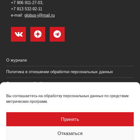
+7 906 911-27-03,
+7 913 532-92-11
e-mail:
globus-j@mail.ru
О журнале
Политика в отношении обработки персональных данных
Согласие на обработку персональных данных
Пользовательское соглашение (оферта)
Вы соглашаетесь на обработку персональных данных по средствам
метрических программ.
Согласие на получение рекламных материалов
Рекламодателям
Принять
Контакты
Отказаться