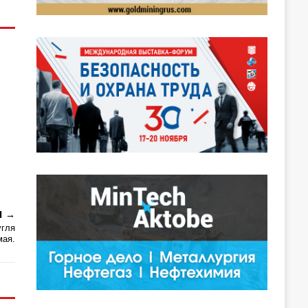
Я
угля
мая.