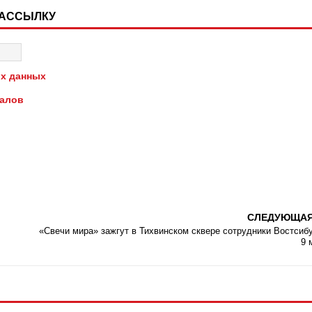
РАССЫЛКУ
х данных
иалов
СЛЕДУЮЩА
«Свечи мира» зажгут в Тихвинском сквере сотрудники Востсиб
9 