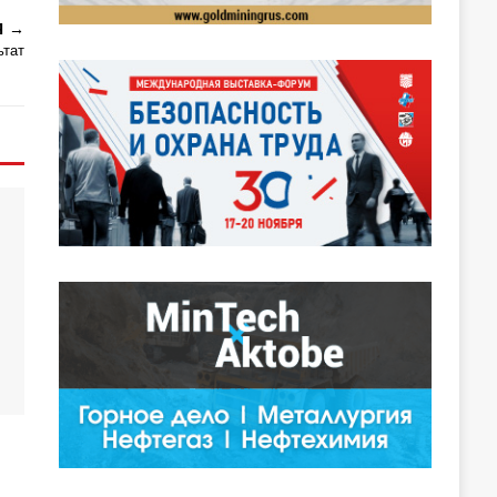
Я
ьтат