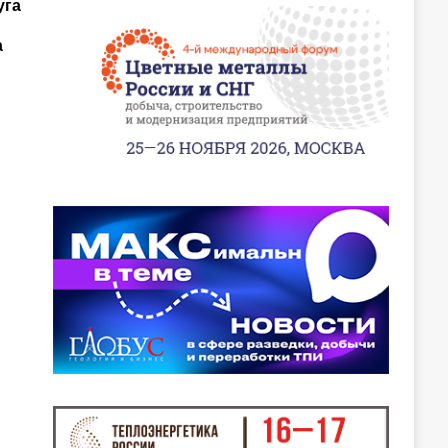
уга
а