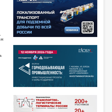
,
-Н
з.