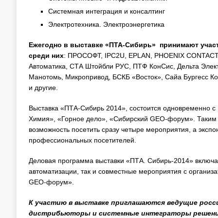
Системная интеграция и консалтинг
Электротехника. Электроэнергетика
Ежегодно в выставке «ПТА-Сибирь» принимают учас
среди них
: ПРОСОФТ, IPC2U, EPLAN, PHOENIX CONTACT 
Автоматика, СТА Штойбли РУС, ПТФ КонСис, Дельта Эле
Манотомь, Микропривод, БСКБ «Восток», Сайа Бургесс Кон
и другие.
Выставка «ПТА-Сибирь 2014», состоится одновременно с
Химия», «Горное дело», «Сибирский GEO-форум». Таким 
возможность посетить сразу четыре мероприятия, а экспо
профессиональных посетителей.
Деловая программа выставки «ПТА. Сибирь-2014» включ
автоматизации, так и совместные мероприятия с организ
GEO-форум».
К участию в выставке приглашаются ведущие росси
дистрибьюторы и системные интеграторы решений 