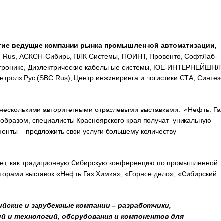
тие ведущие компании рынка промышленной автоматизации,
Rus, АСКОН-Сибирь, ПЛК Системы, ПОИНТ, Провенто, СофтЛаб-
ктроникс, Диэлектрические кабельные системы, ЮЕ-ИНТЕРНЕЙШНЛ
тролз Рус (SBC Rus), Центр инжиниринга и логистики СТА, Синтез
 несколькими авторитетными отраслевыми выставками: «Нефть. Га
образом, специалисты Красноярского края получат уникальную
ненты – предложить свои услуги большему количеству
ает, как традиционную Сибирскую конференцию по промышленной
аторами выставок «Нефть.Газ.Химия», «Горное дело», «Сибирский
йские и зарубежные компании – разработчики,
и технологий, оборудования и компонентов для