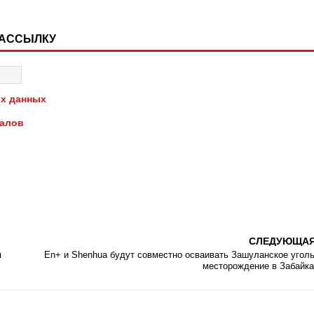
РАССЫЛКУ
х данных
иалов
СЛЕДУЮЩА
я
En+ и Shenhua будут совместно осваивать Зашуланское угол
месторождение в Забайк