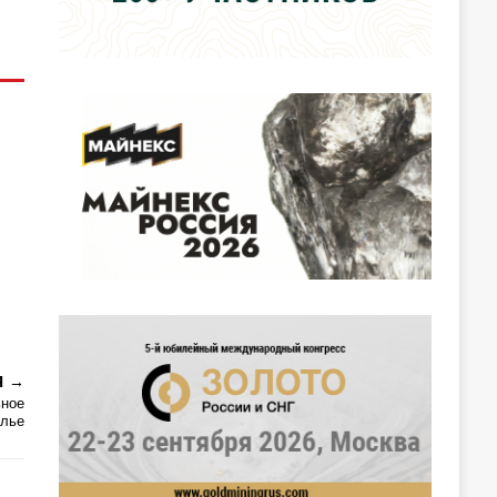
Я
ьное
алье