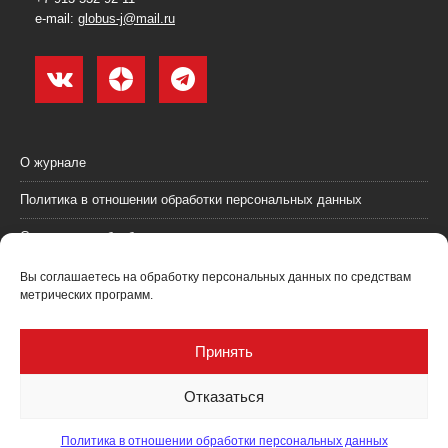
e-mail:
globus-j@mail.ru
О журнале
Политика в отношении обработки персональных данных
Согласие на обработку персональных данных
Пользовательское соглашение (оферта)
Вы соглашаетесь на обработку персональных данных по средствам
метрических программ.
Согласие на получение рекламных материалов
Рекламодателям
Принять
Контакты
Отказаться
Политика в отношении обработки персональных данных
Журнал "Глобус: геология и бизнес" @ 2021. Все права соблюдены.