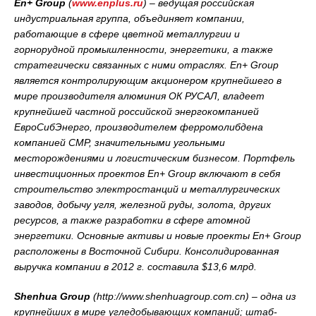
En+
Group
(
www.
enplus.
ru
) – ведущая российская
индустриальная группа, объединяет компании,
работающие в сфере цветной металлургии и
горнорудной промышленности, энергетики, а также
стратегически связанных с ними отраслях.
En+
Group
является контролирующим акционером крупнейшего в
мире производителя алюминия ОК РУСАЛ, владеет
крупнейшей частной российской энергокомпанией
ЕвроСибЭнерго, производителем ферромолибдена
компанией СМР, значительными угольными
месторождениями и логистическим бизнесом. Портфель
инвестиционных проектов
En+
Group включают в себя
строительство электростанций и металлургических
заводов, добычу угля, железной руды, золота, других
ресурсов, а также разработки в сфере атомной
энергетики. Основные активы и новые проекты
En+
Group
расположены в Восточной Сибири. Консолидированная
выручка компании в 2012 г. составила $13,6 млрд.
Shenhua
Group
(
http://
www.
shenhuagroup.
com.
cn
) – одна из
крупнейших в мире угледобывающих компаний; штаб-