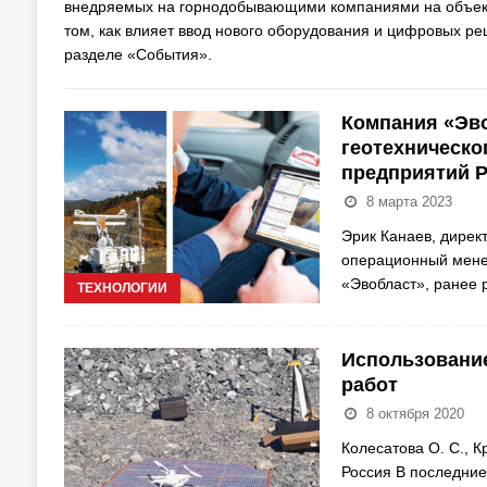
внедряемых на горнодобывающими компаниями на объекта
том, как влияет ввод нового оборудования и цифровых ре
разделе «События».
Компания «Эво
геотехническо
предприятий 
8 марта 2023
Эрик Канаев, дирек
операционный мене
«Эвобласт», ранее 
ТЕХНОЛОГИИ
Использовани
работ
8 октября 2020
Колесатова О. С., К
Россия В последние