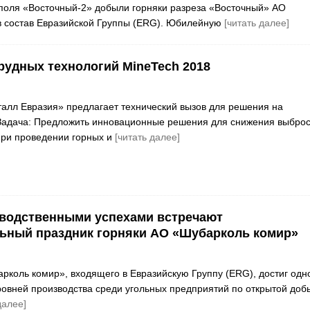
 поля «Восточный-2» добыли горняки разреза «Восточный» АО
 в состав Евразийской Группы (ERG). Юбилейную
[читать далее]
рудных технологий MineTech 2018
лл Евразия» предлагает технический вызов для решения на
 Задача: Предложить инновационные решения для снижения выбро
при проведении горных и
[читать далее]
водственными успехами встречают
ьный праздник горняки АО «Шубарколь комир»
рколь комир», входящего в Евразийскую Группу (ERG), достиг одн
ровней производства среди угольных предприятий по открытой доб
далее]