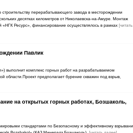
о строительству перерабатывающего завода в месторождении
ескольких десятках километров от Николаевска-на-Амуре. Монтаж
й «НГК Ресурс», финансирование осуществлялось в рамках
[читать
рождении Павлик
») выполнит комплекс горных работ на разрабатываемом
ой области.Проект предполагает бурение скважин под взрыв,
ание на открытых горных работах, Бозшаколь,
 с мировыми стандартами по Безопасному и эффективному взрыван
erals Bozshakol» (КАЗ Минералз Бозшаколь).
[читать далее]