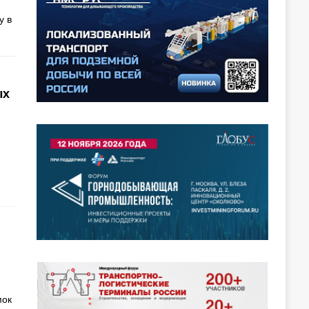
у в
ых
мок