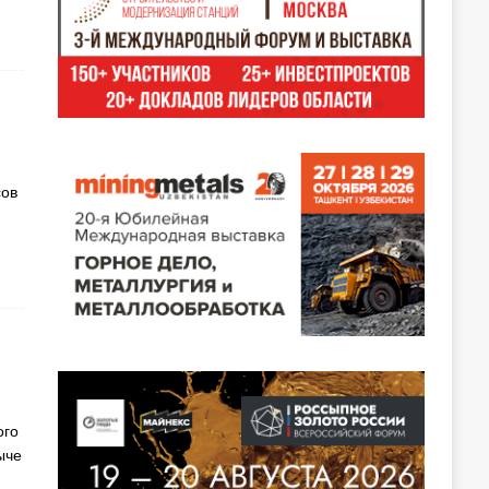
сов
ого
ыче