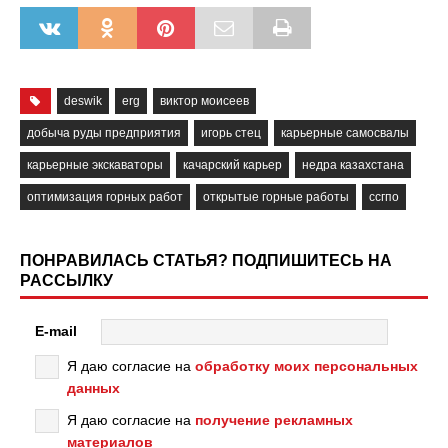
deswik
erg
виктор моисеев
добыча руды предприятия
игорь стец
карьерные самосвалы
карьерные экскаваторы
качарский карьер
недра казахстана
оптимизация горных работ
открытые горные работы
ссгпо
ПОНРАВИЛАСЬ СТАТЬЯ? ПОДПИШИТЕСЬ НА
РАССЫЛКУ
E-mail
Я даю согласие на
обработку моих персональных
данных
Я даю согласие на
получение рекламных
материалов