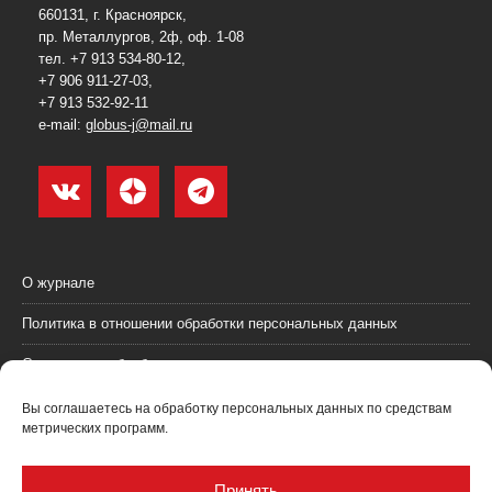
660131, г. Красноярск,
пр. Металлургов, 2ф, оф. 1-08
тел. +7 913 534-80-12,
+7 906 911-27-03,
+7 913 532-92-11
e-mail:
globus-j@mail.ru
О журнале
Политика в отношении обработки персональных данных
Согласие на обработку персональных данных
Пользовательское соглашение (оферта)
Вы соглашаетесь на обработку персональных данных по средствам
метрических программ.
Согласие на получение рекламных материалов
Рекламодателям
Принять