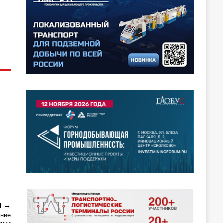
Я
ение
рики