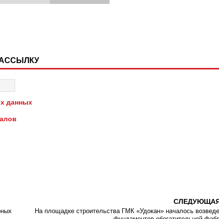
РАССЫЛКУ
х данных
иалов
СЛЕДУЮЩА
рных
На площадке строительства ГМК «Удокан» началось возвед
фундаментов обогатительной фаб