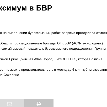
ксимум в БВР
 на выполнении буровзрывных работ, впервые преодолела отметк
 области производственные бригады ОГК БВР (АСЛ-Технолоджис)
то самый высокий показатель буровзрывного подразделения Группы 
кой Epiroc (бывшая Atlas Copco) FlexiROC D65, которая с июня
ет повысить производительность в месяц до 6 млн куб. м взорван
на Сахалине.