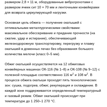
размером 2,8 × 11 м, оборудованные виброгрохотами с
размером ячеек сит 10 × 70 мм и ленточными конвейерами
для возврата циркулирующей нагрузки.
Основная цель обжига — получение окатышей с
оптимальными металлургическими свойствами:
максимальное обессеривание и придание прочности (на
сжатие, удар и истирание), обеспечивающей
железнодорожную транспортировку, перегрузку и плавку
окатышей в доменных печах без образования большого
количества мелочи (класс 0–5 мм).
Обжиг окатышей осуществляется на 12 обжиговых
конвейерных машинах ОК-116 (№ 1–8) и ОК-108 (№ 9–12) с
2
2
полезной площадью соответственно 116 м
и 108 м
. В
процессе обжига окатыши проходят пять технологических
зон: сушка, подогрев, обжиг, рекуперация и охлаждение. В
каждой зоне поддерживается определенный температурный
и газовый режим. Обжиг окатышей происходит при
температуре до 1 250–1 270 °С.