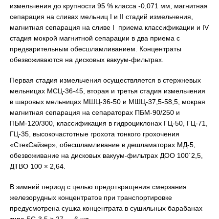
измельчения до крупности 95 % класса -0,071 мм, магнитная
сепарация на сливах мельниц I и II стадий измельчения,
магнитная сепарация на сливе I приема классификации и IV
стадия мокрой магнитной сепарации в два приема с
предварительным обесшламливанием. Концентраты
обезвоживаются на дисковых вакуум-фильтрах.
Первая стадия измельчения осуществляется в стержневых
мельницах МСЦ-36-45, вторая и третья стадия измельчения
в шаровых мельницах МШЦ-36-50 и МШЦ-37,5-58,5, мокрая
магнитная сепарация на сепараторах ПБМ-90/250 и
ПБМ-120/300, классификация в гидроциклонах ГЦ-50, ГЦ-71,
ГЦ-35, высокочастотные грохота тонкого грохочения
«СтекСайзер», обесшламливание в дешламаторах МД-5,
обезвоживание на дисковых вакуум-фильтрах ДОО 100´2,5,
ДТВО 100 × 2,64.
В зимний период с целью предотвращения смерзания
железорудных концентратов при транспортировке
предусмотрена сушка концентрата в сушильных барабанах