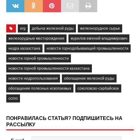
erg
добыча железной руды
железнорудное сырье
железорудные месторождения
журилов евгений владимирович
недра казахстана
новости горнодобывающей промышленности
новости горной промышленности
новости горной промышленности казахстана
новости недропользования
обогащение железной руды
обогащение полезных ископаемых
соколовско-сарбайское
ссгпо
ПОНРАВИЛАСЬ СТАТЬЯ? ПОДПИШИТЕСЬ НА
РАССЫЛКУ