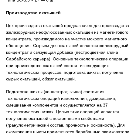
типа БС-3,5 × 27 — 6 шт.
Производство окатышей
Цех производства окатышей предназначен для производства
железорудных неофлюсованных окатышей из магнетитового
концентрата, производимого на участке мокрого магнитного
обогащения. Сырьем для окатышей является железорудный
концентрат и связующая добавка (пестроцветная глина
Сарбайского карьера). Основные технологические операции
при производстве окатышей состоят из следующих
технологических процессов: подготовка шихты, получение
сырых окатышей, обжиг окатышей.
Подготовка шихты (концентрат, глина) состоит из
технологических операций измельчения, дозирования,
смешивания компонентов и осуществляется на 37
технологических нитках. Целью этих операций является
получение окатышей с постоянными свойствами
(гранулометрический состав, прочность и основность). Для
окомкования шихты применяются барабанные окомкователи