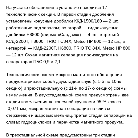
На участке обогащения в установке находится 17
технологических секций. В первой стадии дробления
установлены конусные дробилки ККД-1500/180 — 2 шт.,
работающие под завалом; во второй — гидроконусные
дробилки Н8800 (фирма «Сандвик») — 4 шт.; в третьей —
КСД-2200Т, Н8800, TRIO ТС84Х, Metso HP 800 — 12 шт.; в
четвертой — КМД-2200Т, Н6800, TRIO TC 84X, Metso HP 800
— 12 шт. Сухая магнитная сепарация производится на
сепараторах ПБС 0,9 × 2,1.
Технологическая схема мокрого магнитного обогащения
предусматривает собой двухстадиальную (с 1-й по 10-ю
секцию) и трехстадиальную (с 11-й по 17-ю секцию) схемы
измельчения. В двухстадиальной схеме предусмотрены две
стадии измельчения до конечной крупности 95 % класса
-0,071 мм, мокрая магнитная сепарация на сливах
стержневой и шаровых мельниц, третья стадия сепарации на
сливах гидроциклонов и перечистка магнитного продукта.
В трехстадиальной схеме предусмотрены три стадии