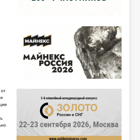
 от
ся
щие
ть
ьно