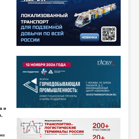
а и
,
кже