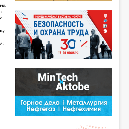
чи,
з
х
лку
я: