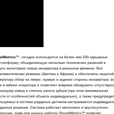
elMetrics™
, сегодня используется на более чем 500 карьерных
й платформу, объединяющую несколько технических решений в
ть мониторинг ковша экскаватора в реальном времени. Все
климатических режимах (Арктика и Африка) и обеспечены защитой
ератору обзор на левую, правую и заднюю стороны экскаватора: в
 в кабине оператора и позволяет вовремя обнаружить отсутствую
нагрузку ковша и степень износа зубьев (при этом минимальная
сти от особенностей объекта индивидуально), а также предупреди
ользуемых в системе радарных датчиков настраивается индивидуал
я данное решение. Система работает автономно и круглосуточно:
тацию, даже при ночных работах ShovelMetrics™ позволит