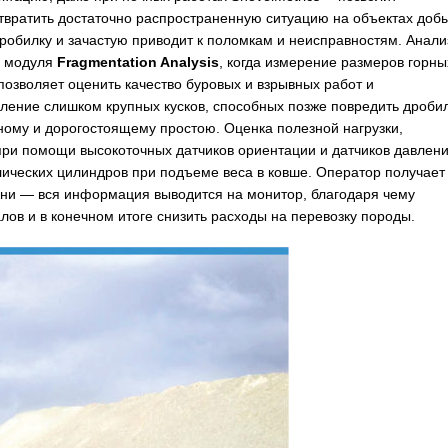
отвратить достаточно распространенную ситуацию на объектах добы
робилку и зачастую приводит к поломкам и неисправностям. Анали
о модуля
Fragmentation Analysis
, когда измерение размеров горны
озволяет оценить качество буровых и взрывных работ и
вление слишком крупных кусков, способных позже повредить дроби
ному и дорогостоящему простою. Оценка полезной нагрузки,
при помощи высокоточных датчиков ориентации и датчиков давлени
лических цилиндров при подъеме веса в ковше. Оператор получает
ени — вся информация выводится на монитор, благодаря чему
лов и в конечном итоге снизить расходы на перевозку породы.