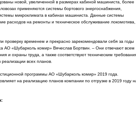
дованы новой, увеличенной в размерах кабиной машиниста, более
ловозах применяются системы бортового энергоснабжения,
системы микроклимата в кабинах машиниста. Данные системы
ие расходов на ремонты и техническое обслуживание локомотива,
ли проверку временем и прекрасно зарекомендовали себя за годы
ха АО «Шубарколь комир» Вячеслав Бортвин. – Они отвечают всем
ия и охраны труда, а также соответствуют техническим требовани
 реализации всех планов.
естиционной программы АО «Шубарколь комир» 2019 года.
лияет на реализацию планов компании по отгрузке в 2019 году н
я: