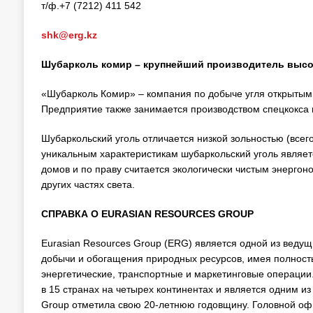
т/ф.+7 (7212) 411 542
shk@erg.kz
Шубарколь комир – крупнейший производитель высок
«Шубарколь Комир» – компания по добыче угля открытым 
Предприятие также занимается производством спецкокса и 
Шубаркольский уголь отличается низкой зольностью (всего
уникальным характеристикам шубаркольский уголь являе
домов и по праву считается экологически чистым энергоно
других частях света.
СПРАВКА О
EURASIAN
RESOURCES
GROUP
Eurasian Resources Group (ERG) является одной из вед
добычи и обогащения природных ресурсов, имея полнос
энергетические, транспортные и маркетинговые операции
в 15 странах на четырех континентах и является одним из
Group отметила свою 20-летнюю годовщину. Головной о