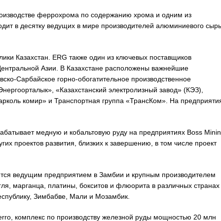
оизводстве феррохрома по содержанию хрома и одним из
одит в десятку ведущих в мире производителей алюминиевого сырь
лики Казахстан. ERG также один из ключевых поставщиков
Центральной Азии. В Казахстане расположены важнейшие
вско-Сарбайское горно-обогатительное производственное
нергоорталык», «Казахстанский электролизный завод» (КЭЗ),
арколь комир» и Транспортная группа «ТрансКом». На предприяти
абатывает медную и кобальтовую руду на предприятиях Boss Minin
угих проектов развития, близких к завершению, в том числе проект
ется ведущим предприятием в Замбии и крупным производителем
гля, марганца, платины, бокситов и флюорита в различных странах
спублику, Зимбабве, Мали и Мозамбик.
erro, комплекс по производству железной руды мощностью 20 млн