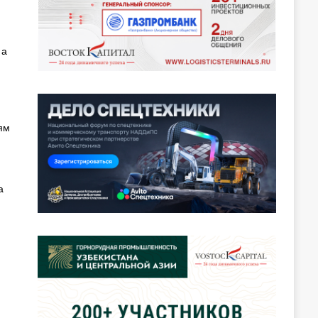
 а
ям
а