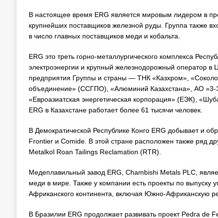
В настоящее время ERG является мировым лидером в пр
крупнейших поставщиков железной руды. Группа также вх
в число главных поставщиков меди и кобальта.
ERG это треть горно-металлургического комплекса Респуб
электроэнергии и крупный железнодорожный оператор в 
предприятия Группы и страны — ТНК «Казхром», «Соколо
объединение» (ССГПО), «Алюминий Казахстана», АО «3-Э
«Евроазиатская энергетическая корпорация» (ЕЭК), «Шуб
ERG в Казахстане работает более 61 тысячи человек.
В Демократической Республике Конго ERG добывает и обр
Frontier и Comide. В этой стране расположен также ряд др
Metalkol Roan Tailings Reclamation (RTR).
Медеплавильный завод ERG, Chambishi Metals PLC, явля
меди в мире. Также у компании есть проекты по выпуску у
Африканского континента, включая Южно-Африканскую ре
В Бразилии ERG продолжает развивать проект Pedra de F