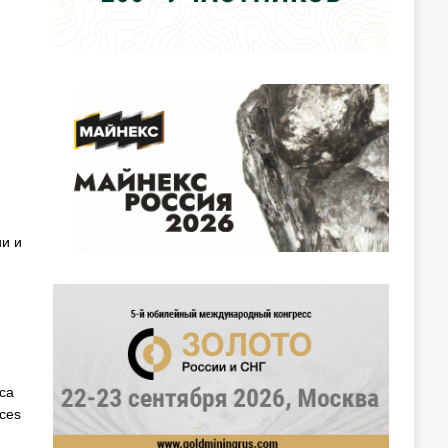
ии и
са
ces