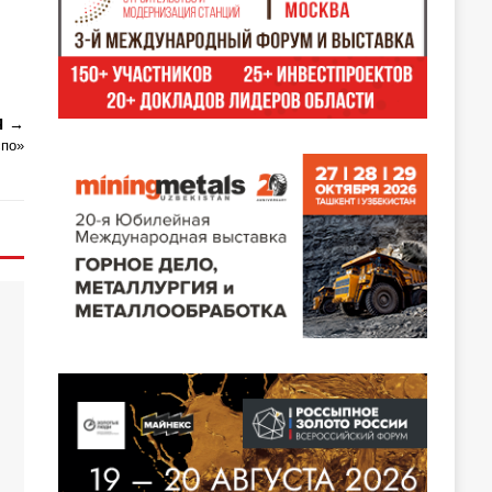
Я
спо»