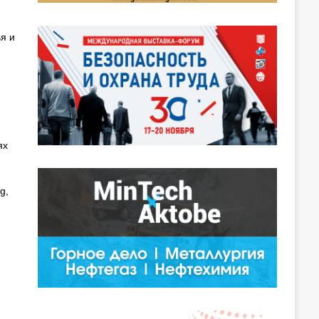
я и
ях
g,