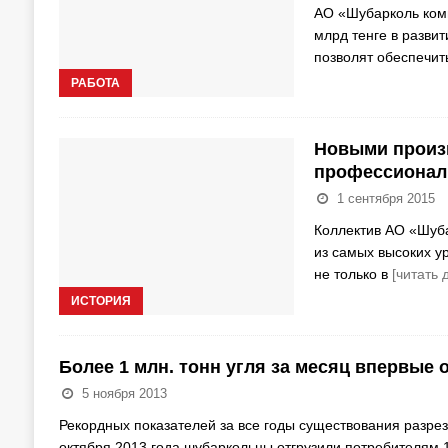
АО «Шубарколь коми
млрд тенге в разви
позволят обеспечит
РАБОТА
Новыми произ
профессионал
1 сентября 2015
Коллектив АО «Шуба
из самых высоких у
не только в
[читать 
ИСТОРИЯ
Более 1 млн. тонн угля за месяц впервые
5 ноября 2013
Рекордных показателей за все годы существования разре
октября 2013 года шубаркольцы отгрузили потребителям 