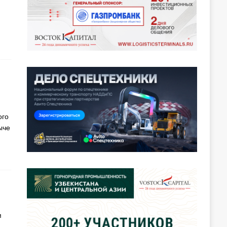
ого
ыче
м