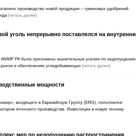
освоено производство новой продукции – гуминовых удобрений.
огда
[читать далее]
ой уголь непрерывно поставлялся на внутренни
ов МИИР РК были приложены значительные усилия по недопущению
ий рынок и обеспечению угледобывающих
[читать далее]
зводственные мощности
омир», входящего в Евразийскую Группу (ERG), пополнился
тором японского производства. Инвестиции в новую технику
плекс мер по недопущению распространения