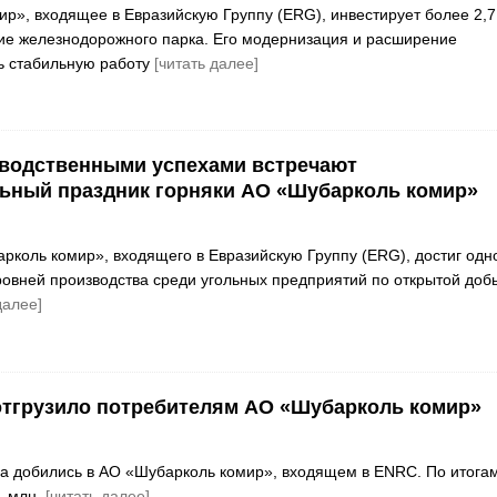
р», входящее в Евразийскую Группу (ERG), инвестирует более 2,7
тие железнодорожного парка. Его модернизация и расширение
ь стабильную работу
[читать далее]
водственными успехами встречают
ьный праздник горняки АО «Шубарколь комир»
рколь комир», входящего в Евразийскую Группу (ERG), достиг одн
ровней производства среди угольных предприятий по открытой доб
далее]
 отгрузило потребителям АО «Шубарколь комир»
за добились в АО «Шубарколь комир», входящем в ENRC. По итога
1 млн.
[читать далее]