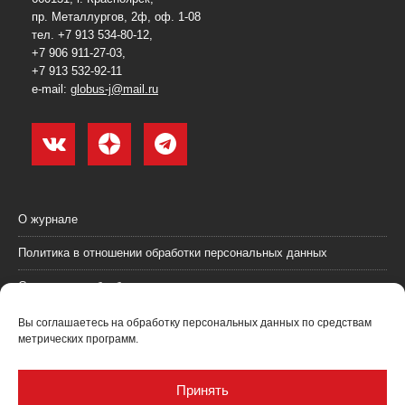
пр. Металлургов, 2ф, оф. 1-08
тел. +7 913 534-80-12,
+7 906 911-27-03,
+7 913 532-92-11
e-mail:
globus-j@mail.ru
О журнале
Политика в отношении обработки персональных данных
Согласие на обработку персональных данных
Пользовательское соглашение (оферта)
Вы соглашаетесь на обработку персональных данных по средствам
метрических программ.
Согласие на получение рекламных материалов
Рекламодателям
Принять