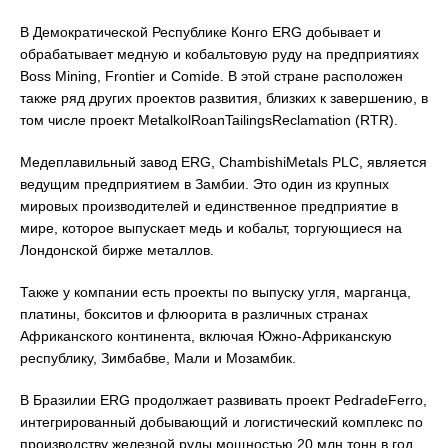
В Демократической Республике Конго ERG добывает и
обрабатывает медную и кобальтовую руду на предприятиях
Boss Mining, Frontier и Comide. В этой стране расположен
также ряд других проектов развития, близких к завершению, в
том числе проект MetalkolRoanTailingsReclamation (RTR).
Медеплавильный завод ERG, ChambishiMetals PLC, является
ведущим предприятием в Замбии. Это один из крупных
мировых производителей и единственное предприятие в
мире, которое выпускает медь и кобальт, торгующиеся на
Лондонской бирже металлов.
Также у компании есть проекты по выпуску угля, марганца,
платины, бокситов и флюорита в различных странах
Африканского континента, включая Южно-Африканскую
республику, Зимбабве, Мали и Мозамбик.
В Бразилии ERG продолжает развивать проект PedradeFerro,
интегрированный добывающий и логистический комплекс по
производству железной руды мощностью 20 млн тонн в год.