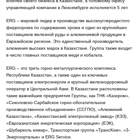
юбилей своего бизнеса в Казахстане, а головному офису
управляющей компании в Люксембурге исполняется 5 лет.
ERG – мировой лидер в производстве высокоуглеродистого
феррохрома по содержанию хрома и один из крупнейших
поставщиков железной руды и алюминиевой продукции в
Евразийском регионе. Это единственный производитель
алюминия высоких марок в Казахстане. Группа также входит
в число главных поставщиков меди и кобальта.
ERG – это треть горно-металлургического комплекса
Республики Казахстан, а также один из ключевых
поставщиков электроэнергии и крупный железнодорожный
оператор в Центральной Азии. В Казахстане расположены
такие важнейшие предприятия Группы, как ТНК «Казхром»,
«Соколовско-Сарбайское горно-обогатительное
производственное объединение» (ССГПО), «Алюминий
Казахстана», «Казахстанский электролизный завод» (КЭЗ),
«Евроазиатская энергетическая корпорация» (ЕЭК),
«Шубарколь комир», Транспортная группа «ТрансКом», «3-
Энергоорталык» и ERG Service.