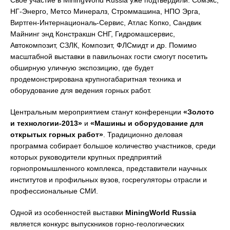
Свое участие в MiningWorld Russia уже подтвердили: Сомэкс,
НГ-Энерго, Метсо Минералз, Строммашина, НПО Эрга,
Виртген-Интернациональ-Сервис, Атлас Копко, Сандвик
Майнинг энд Констракшн СНГ, Гидромашсервис,
Автокомпозит, СЗЛК, Композит, ФЛСмидт и др. Помимо
масштабной выставки в павильонах гости смогут посетить
обширную уличную экспозицию, где будет
продемонстрирована крупногабаритная техника и
оборудование для ведения горных работ.
Центральным мероприятием станут конференции
«Золото
и технологии-2013»
и
«Машины и оборудование для
открытых горных работ»
. Традиционно деловая
программа собирает большое количество участников, среди
которых руководители крупных предприятий
горнопромышленного комплекса, представители научных
институтов и профильных вузов, госрегуляторы отрасли и
профессиональные СМИ.
Одной из особенностей выставки
MiningWorld Russia
является конкурс выпускников горно-геологических