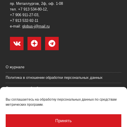
пр. Металлургов, 2ф, оф. 1-08
тел. +7 913 534-80-12,
+7 906 911-27-03,
+7 913 532-92-11
e-mail:
globus-j@mail.ru
О журнале
Политика в отношении обработки персональных данных
Согласие на обработку персональных данных
Пользовательское соглашение (оферта)
Вы соглашаетесь на обработку персональных данных по средствам
метрических программ.
Согласие на получение рекламных материалов
Рекламодателям
Принять