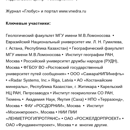
Журнал «Глобус» и портал www.vnedra.ru
Ключевые участники:
Геологический факультет МГУ имени М.В.Ломоносова •
Евразийский Национальный университет им. Л. Н. Гумилева,
г. Астана, Республика Казахстан) • Географический факультет
МГУ имени М.В.Ломоносова • Институт географии РАН,
Москва • Российский университет дружбы народов (РУДН),
Москва • ФГБОУ ВО «Ростовский государственный
университет путей сообщения» • ООО «СамараНИПИнефть»
• «Radar Systems, Inc.» Riga, Latvia • АО «Костанайские
минералы», Республика Казахстан, г. Житикара • Карельский
НЦ РАН, Петрозаводск • Институт геокриологии СО РАН,
Тюмень • Академия Наук, Якутия (Саха) • НПО «Терразонд»,
Москва • ФАУ «РОСДОРНИИ», Москва • Институт
«Мосинжпроект», Москва • НИИ ПИИ
«ЛЕНМЕТРОГИПРОТРАНС» • ОАО «РОСЖЕЛДОРПРОЕКТ» •
ОАО «Фундаментпроект», Москва • и многие другие.