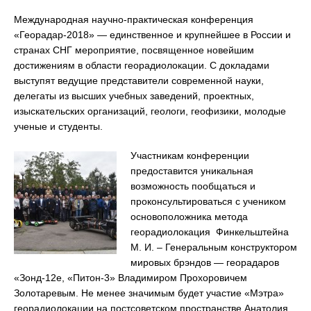
Международная научно-практическая конференция
«Георадар-2018» — единственное и крупнейшее в России и
странах СНГ мероприятие, посвященное новейшим
достижениям в области георадиолокации. С докладами
выступят ведущие представители современной науки,
делегаты из высших учебных заведений, проектных,
изыскательских организаций, геологи, геофизики, молодые
ученые и студенты.
Участникам конференции
предоставится уникальная
возможность пообщаться и
проконсультироваться с учеником
основоположника метода
георадиолокация Финкельштейна
М. И. – Генеральным конструктором
мировых брэндов — георадаров
«Зонд-12е, «Питон-3» Владимиром Прохоровичем
Золотаревым. Не менее значимым будет участие «Мэтра»
георадиолокации на постсоветском пространстве Анатолия