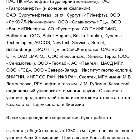
ПАО НК «Роснефть» (и дочернии компании), ПАО
«Газпромнефть» (и дочерние компании),
ОАО»Сургутнефтегаз» (в т.ч. СургутНИПИнефть), ООО
«ЛУКОЙЛ-Инжиниринг», ООО «Славнефть-НТЦ», ООО
«БашНИПИнефть», АО «Руспетро», АО СНИИГГиМС,
Halliburton, CGG, Baker Hughes, Beicip-Franlab, Dynamic
Technologies, AGCOS, NewTech Services, Sercel,
Schlumberger, ЗАО НПЦ «ГеоСейсКонтроль», ОАО «СКБ
СП», ОАО «МАГЭ», ООО «Геосигнал», Яндекс Терра (ООО
«Сейсмотек»), ООО «Геолаб», АО «Пангея», ЦАСД МГУ,
ООО «ГСД», ООО «Северо-Запад», Институт геотехнологий,
ВНИГНИ, ИНГГ СО РАН, ИФЗ РАН, Сколтех, МГУ имени М.В.
Ломоносова, РГУ нефти и газа им. И.М. Губкина, Казанский
федеральный университет и многие другие. Ожидается
участие представителей геологических комитетов и агентств
Казахстана, Таджикистана и Киргизии.
В рамках проведения мероприятия будет работать:
выставка, общей площадью 1350 кв.м., Для нас очень важно
участие Вашей компании. Приглашаем Вас забронировать