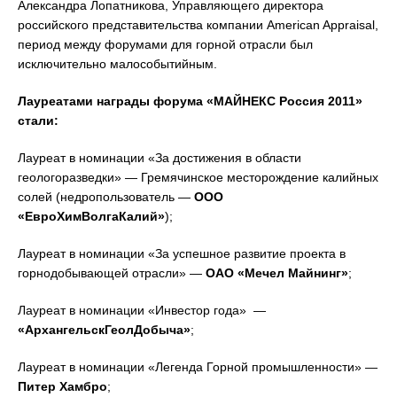
Александра Лопатникова, Управляющего директора
российского представительства компании American Appraisal,
период между форумами для горной отрасли был
исключительно малособытийным.
Лауреатами награды форума «МАЙНЕКС Россия 2011»
стали:
Лауреат в номинации «За достижения в области
геологоразведки» — Гремячинское месторождение калийных
солей (недропользователь —
ООО
«ЕвроХимВолгаКалий»
);
Лауреат в номинации «За успешное развитие проекта в
горнодобывающей отрасли» —
ОАО «Мечел Майнинг»
;
Лауреат в номинации «Инвестор года» —
«АрхангельскГеолДобыча»
;
Лауреат в номинации «Легенда Горной промышленности» —
Питер Хамбро
;