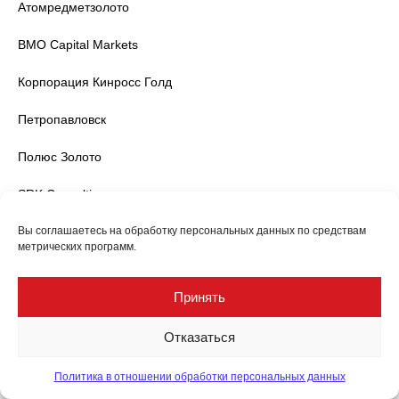
Атомредметзолото
BMO Capital Markets
Корпорация Кинросс Голд
Петропавловск
Полюс Золото
SRK Consulting
Вы соглашаетесь на обработку персональных данных по средствам
Wardell Armstrong International
метрических программ.
Серебряные спонсоры
Принять
АРДЖЕЙСИ
Отказаться
АРЛАН
Политика в отношении обработки персональных данных
IMC Montan