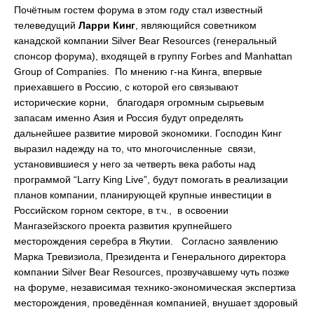
Почётным гостем форума в этом году стал известный
телеведущий
Ларри Кинг
, являющийся советником
канадской компании Silver Bear Resources (генеральный
спонсор форума), входящей в группу Forbes and Manhattan
Group of Companies. По мнению г-на Кинга, впервые
приехавшего в Россию, с которой его связывают
исторические корни, благодаря огромным сырьевым
запасам именно Азия и Россия будут определять
дальнейшее развитие мировой экономики. Господин Кинг
выразил надежду на то, что многочисленные связи,
установившиеся у него за четверть века работы над
программой “Larry King Live”, будут помогать в реализации
планов компании, планирующей крупные инвестиции в
Российском горном секторе, в т.ч., в освоении
Мангазейзского проекта развития крупнейшего
месторождения серебра в Якутии. Согласно заявлению
Марка Тревизиола, Президента и Генерального директора
компании Silver Bear Resources, прозвучавшему чуть позже
на форуме, независимая технико-экономическая экспертиза
месторождения, проведённая компанией, внушает здоровый