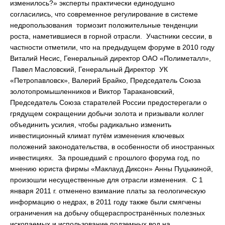
изменилось?» эксперты практически единодушно
согласились, что современное регулирование в системе
недропользования тормозит положительные тенденции
роста, наметившиеся в горной отрасли. Участники сессии, в
частности отметили, что на предыдущем форуме в 2010 году
Виталий Несис, Генеральный директор ОАО «Полиметалл»,
Павел Масловский, Генеральный Директор УК
«Петропавловск», Валерий Брайко, Председатель Союза
золотопромышленников и Виктор Таракановский,
Председатель Союза старателей России предостерегали о
грядущем сокращении добычи золота и призывали коллег
объединить усилия, чтобы радикально изменить
инвестиционный климат путём изменения ключевых
положений законодательства, в особенности об иностранных
инвестициях. За прошедший с прошлого форума год, по
мнению юриста фирмы «Маклауд Диксон» Анны Пуцыкиной,
произошли несущественные для отрасли изменения. С 1
января 2011 г. отменено взимание платы за геологическую
информацию о недрах, в 2011 году также были смягчены
ограничения на добычу общераспространённых полезных
ископаемых и использование подземных вод на