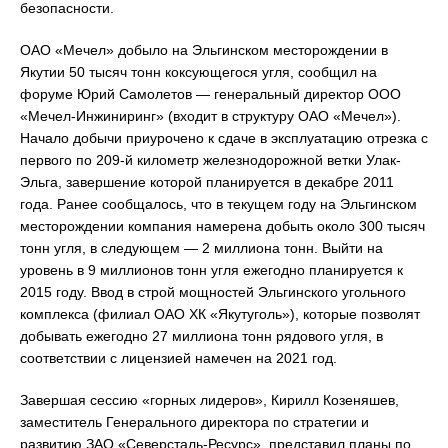
безопасности.
ОАО «Мечел» добыло на Эльгинском месторождении в
Якутии 50 тысяч тонн коксующегося угля, сообщил на
форуме Юрий Самолетов — генеральный директор ООО
«Мечел-Инжиниринг» (входит в структуру ОАО «Мечел»).
Начало добычи приурочено к сдаче в эксплуатацию отрезка с
первого по 209-й километр железнодорожной ветки Улак-
Эльга, завершение которой планируется в декабре 2011
года. Ранее сообщалось, что в текущем году на Эльгинском
месторождении компания намерена добыть около 300 тысяч
тонн угля, в следующем — 2 миллиона тонн. Выйти на
уровень в 9 миллионов тонн угля ежегодно планируется к
2015 году. Ввод в строй мощностей Эльгинского угольного
комплекса (филиал ОАО ХК «Якутуголь»), которые позволят
добывать ежегодно 27 миллиона тонн рядового угля, в
соответствии с лицензией намечен на 2021 год.
Завершая сессию «горных лидеров», Кирилл Козеняшев,
заместитель Генерального директора по стратегии и
развитию ЗАО «Северсталь-Ресурс», представил планы по