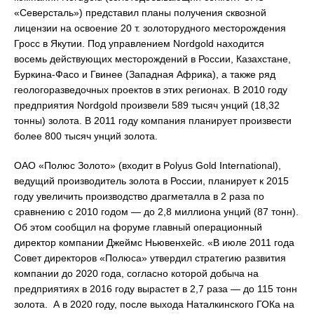
«Северсталь») представил планы получения сквозной
лицензии на освоение 20 т. золоторудного месторождения
Гросс в Якутии. Под управлением Nordgold находится
восемь действующих месторождений в России, Казахстане,
Буркина-Фасо и Гвинее (Западная Африка), а также ряд
геологоразведочных проектов в этих регионах. В 2010 году
предприятия Nordgold произвели 589 тысяч унций (18,32
тонны) золота. В 2011 году компания планирует произвести
более 800 тысяч унций золота.
ОАО «Полюс Золото» (входит в Polyus Gold International),
ведущий производитель золота в России, планирует к 2015
году увеличить производство драгметалла в 2 раза по
сравнению с 2010 годом — до 2,8 миллиона унций (87 тонн).
Об этом сообщил на форуме главный операционный
директор компании Джеймс Ньювенхейс. «В июле 2011 года
Совет директоров «Полюса» утвердил стратегию развития
компании до 2020 года, согласно которой добыча на
предприятиях в 2016 году вырастет в 2,7 раза — до 115 тонн
золота. А в 2020 году, после выхода Наталкинского ГОКа на