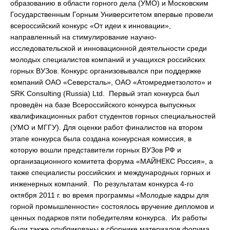
образованию в области горного дела (УМО) и Московским
Государственным Горным Университетом впервые провели
всероссийский конкурс «От идеи к инновации»,
направленный на стимулирование научно-
исследовательской и инновационной деятельности среди
молодых специалистов компаний и учащихся российских
горных ВУЗов. Конкурс организовывался при поддержке
компаний ОАО «Северсталь», ОАО «Атомредметзолото» и
SRK Consulting (Russia) Ltd. Первый этап конкурса был
проведён на базе Всероссийского конкурса выпускных
квалификационных работ студентов горных специальностей
(УМО и МГГУ). Для оценки работ финалистов на втором
этапе конкурса была создана конкурсная комиссия, в
которую вошли представители горных ВУЗов РФ и
организационного комитета форума «МАЙНЕКС Россия», а
также специалисты российских и международных горных и
инженерных компаний. По результатам конкурса 4-го
октября 2011 г. во время программы «Молодые кадры для
горной промышленности» состоялось вручение дипломов и
ценных подарков пяти победителям конкурса. Их работы
были также опубликованы в сборнике материалов форума.