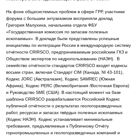
На фоне общесистемных проблем в сфере ГРР, участники
форума с большим энтузиазмом восприняли доклад
Григория Малухина, начальника отдела ФБУ
«Государственная комиссия по запасам полезных
ископаемых». В докладе были представлены успешные
инициативы по интеграции России в международную систему
отчётности CRIRSCO, предпринимаемым российским ГКЗ и
Обществом экспертов по недропользованию (НАЭН). В
семейство отчётности стандартов CRIRSCO входят кодексы
восьми стран, включая Стандарт CIM (Канада, NI 43-101),
Кодекс JORC (Австралазия), Кодекс SAMREC (Южная
Африка), Кодекс PERC (Великобритания /Восточная Европа)
и Руководство SME (США). В настоящий момент на базе
шаблона CRIRSCO разрабатывается Российский Кодекс
публичной отчётности о результатах геологоразведочных
работ, ресурсах и запасах твёрдых полезных ископаемых
(Кодекс НАЭН). Кодекс устанавливает минимальные
требования, предъявляемые к Публичному Отчёту
горнопромышленных и геологоразведочных компаний и