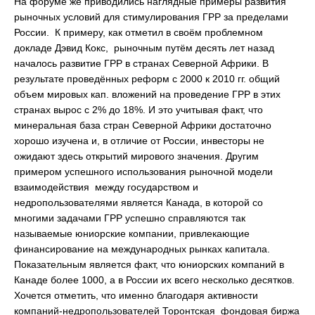
На форуме же приводились наглядные примеры развития
рыночных условий для стимулирования ГРР за пределами
России. К примеру, как отметил в своём проблемном
докладе Дэвид Кокс, рыночным путём десять лет назад
началось развитие ГРР в странах Северной Африки. В
результате проведённых реформ с 2000 к 2010 гг. общий
объем мировых кап. вложений на проведение ГРР в этих
странах вырос с 2% до 18%. И это учитывая факт, что
минеральная база стран Северной Африки достаточно
хорошо изучена и, в отличие от России, инвесторы не
ожидают здесь открытий мирового значения. Другим
примером успешного использования рыночной модели
взаимодействия между государством и
недропользователями является Канада, в которой со
многими задачами ГРР успешно справляются так
называемые юниорские компании, привлекающие
финансирование на международных рынках капитала.
Показательным является факт, что юниорских компаний в
Канаде более 1000, а в России их всего несколько десятков.
Хочется отметить, что именно благодаря активности
компаний-недропользователей Торонтская фондовая биржа