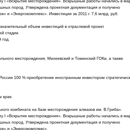
пу I «Вскрытие месторождения». Вскрышные работы начались в ма
рышных пород. Утверждена проектная документация и получено
» и «Энергокомплекс». Инвестиции за 2011 г. 7,6 млрд. руб.
значительный объем инвестиций в отраслевой проект.
ей стадии.
 год.
ольного месторождения, Михеевский и Томинский ГОКи, а также
 России 100 % приобретение иностранным инвестором стратегическ
м крае.
ьного комбината на базе месторождения алмазов им. В.Гриба».
пу I «Вскрытие месторождения». Вскрышные работы начались в ма
рышных пород. Утверждена проектная документация и получено
ок» и «Энергокомплекс».