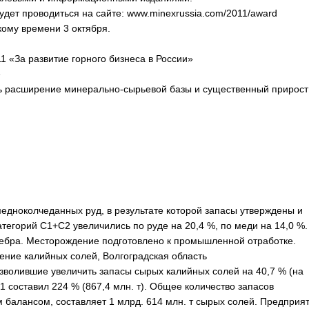
дет проводиться на сайте: www.minexrussia.com/2011/award
кому времени 3 октября.
«За развитие горного бизнеса в России»
»
ть расширение минерально-сырьевой базы и существенный прирост
дноколчеданных руд, в результате которой запасы утверждены и
егорий С1+С2 увеличились по руде на 20,4 %, по меди на 14,0 %.
ребра. Месторождение подготовлено к промышленной отработке.
ние калийных солей, Волгоградская область
зволившие увеличить запасы сырых калийных солей на 40,7 % (на
С1 составил 224 % (867,4 млн. т). Общее количество запасов
 балансом, составляет 1 млрд. 614 млн. т сырых солей. Предприя