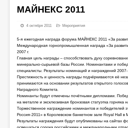
МАЙНЕКС 2011
4 октября 2011
Мероприятия
5-я ежегодная награда форума МАЙНЕКС 2011 «За развити
Международная горнопромышленная награда «За развити
2007 г.
Главная цель награды – способствовать духу соревновани
минерально-сырьевой базы России. Номинантами и побед
специалисты. Результаты номинаций и награждений 2007-20
Престижность и ценность награды подчёркиваются её не
принимаются на основании результатов открытого голосо
Наградного Комитета.
Номинанты будут отмечены почётными дипломами. Побе
на металле и эксклюзивная бронзовая статуэтка горняка н
Торжественное награждение номинантов и победителей э
Россия-2011» в Королевском банкетном зале Royal Hall в М
Результаты награждения будут опубликованы на сайтах 
освещаться сорока российскими и международными отр