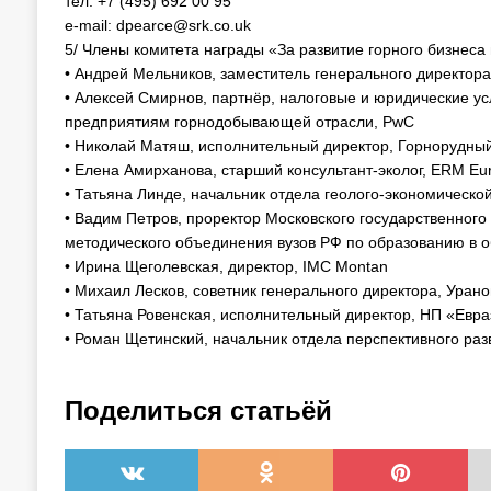
тел: +7 (495) 692 00 95
e-mail: dpearce@srk.co.uk
5/ Члены комитета награды «За развитие горного бизнеса 
• Андрей Мельников, заместитель генерального директора,
• Алексей Смирнов, партнёр, налоговые и юридические ус
предприятиям горнодобывающей отрасли, PwC
• Николай Матяш, исполнительный директор, Горнорудны
• Елена Амирханова, старший консультант-эколог, ERM Eur
• Татьяна Линде, начальник отдела геолого-экономическо
• Вадим Петров, проректор Московского государственного
методического объединения вузов РФ по образованию в об
• Ирина Щеголевская, директор, IMC Montan
• Михаил Лесков, советник генерального директора, Ура
• Татьяна Ровенская, исполнительный директор, НП «Евр
• Роман Щетинский, начальник отдела перспективного р
Поделиться статьёй