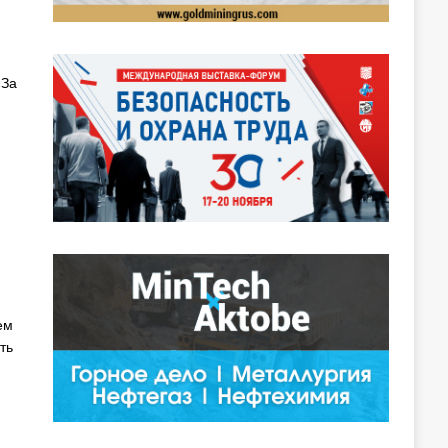
«За
ем
ть