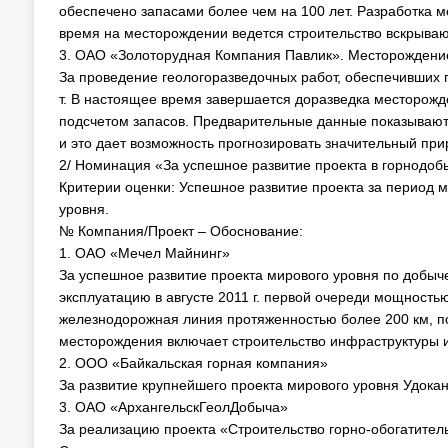
обеспечено запасами более чем на 100 лет. Разработка м
время на месторождении ведется строительство вскрыва
3. ОАО «Золоторудная Компания Павлик». Месторождение 
За проведение геологоразведочных работ, обеспечивших 
т. В настоящее время завершается доразведка месторожд
подсчетом запасов. Предварительные данные показывают, 
и это дает возможность прогнозировать значительный при
2/ Номинация «За успешное развитие проекта в горнодо
Критерии оценки: Успешное развитие проекта за период
уровня.
№ Компания/Проект – Обоснование:
1. ОАО «Мечел Майнинг»
За успешное развитие проекта мирового уровня по добыч
эксплуатацию в августе 2011 г. первой очереди мощность
железнодорожная линия протяженностью более 200 км, по
месторождения включает строительство инфраструктуры
2. ООО «Байкальская горная компания»
За развитие крупнейшего проекта мирового уровня Удокан
3. ОАО «АрхангельскГеолДобыча»
За реализацию проекта «Строительство горно-обогатител