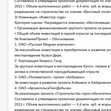
Составлена и утверждена проектная документация по эта
2011 г. Объем выполненных работ — 4,4 млн. куб. м вск
разрешение на строительство по этапам «Вахтовый посёлок
3/ Номинация «Инвестор года»
Критерии оценки: Награждается компания, обеспечившая 
• Организация финансирования крупного проекта на ранн
• Общий объём инвестиций в горной отрасли за последний
№ Компания/Проект – Обоснование:
1. ОАО «Русская Медная компания»
За масштабные инвестиции в приобретение и развитие уг
месторождение Кызыл-Дере.
2. Корпорация Кинросс Голд
За крупные инвестиции в месторождение Купол, первое в
актива в отечественной горнодобывающей отрасли.
3. ОАО «Полиметалл», проект «Албазино»
За инвестиции в развитие проекта Албазино в Хабаровско
4. ОАО «АрхангельскГеолДобыча»
За реализацию проекта «Строительство горно-обогатител
Составлена и утверждена проектная документация по эта
2011 г. Объем выполненных работ — 4,4 млн. куб. м вск
разрешение на строительство по этапам «Вахтовый посел