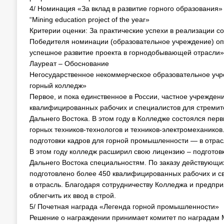
4/ Номинация «За вклад в развитие горного образования»
“Mining education project of the year»
Критерии оценки: За практические успехи в реализации 
Победителя номинации (образовательное учреждение) оп
успешное развитие проекта в горнодобывающей отрасли»
Лауреат – Обоснование
Негосударственное некоммерческое образовательное учр
горный колледж»
Первое, и пока единственное в России, частное учрежден
квалифицированных рабочих и специалистов для стреми
Дальнего Востока. В этом году в Колледже состоялся пе
горных техников-технологов и техников-электромеханико
подготовки кадров для горной промышленности — в отрас
В этом году колледж расширил свою лицензию – подготов
Дальнего Востока специальностям. По заказу действующ
подготовлено более 450 квалифицированных рабочих и с
в отрасль. Благодаря сотрудничеству Колледжа и предпр
облегчить их ввод в строй.
5/ Почетная награда «Легенда горной промышленности»
Решение о награждении принимает комитет по наградам