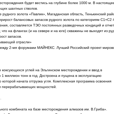
есторождения будет вестись на глубине более 1000 м. В настояще
ющих шахтных стволов.
рудного золота «Павлик», Магаданская область, Тенькинский рай
прирост балансовых запасов рудного золота по категориям С1+С2 
ения, составляется ТЭО постоянных разведочных кондиций и отчет
что на флангах (и на севере и на юге) скважины не выходят из ру
рост запасов.
бывающей отрасли»
 между 2-мя форумами МАЙНЕКС. Лучший Российский проект миров
е коксующихся углей на Эльгинском месторождении и ввод в
ю 1 миллион тонн в год. Достроена и пущена в эксплуатацию
 которой начата отгрузка угля. Комплексная программа освоения
 и перерабатывающих мощностей.
.
ьного комбината на базе месторождения алмазов им. В.Гриба».