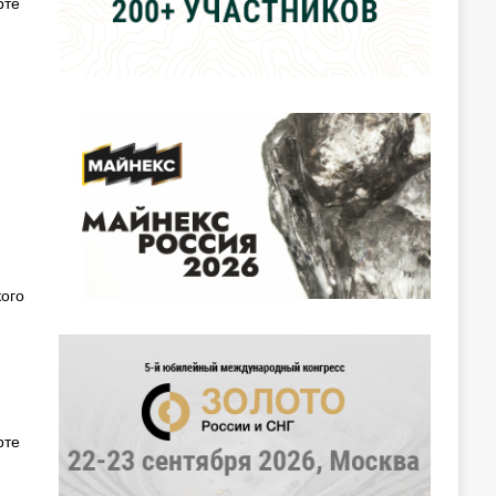
рте
ого
рте