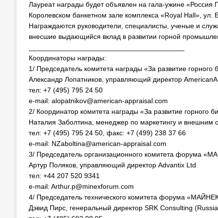
Лауреат награды будет объявлен на гала-ужине «Россия 
Королевском банкетном зале комплекса «Royal Hall», ул. 
Награждаются руководители, специалисты, ученые и слу
внесшие выдающийся вклад в развитии горной промышлен
________________________________________
Координаторы награды:
1/ Председатель комитета награды «За развитие горного 
Александр Лопатников, управляющий директор AmericanAp
тел: +7 (495) 795 24 50
e-mail: alopatnikov@american-appraisal.com
2/ Координатор комитета награды «За развитие горного б
Наталия Заболтина, менеджер по маркетингу и внешним св
тел: +7 (495) 795 24 50, факс: +7 (499) 238 37 66
е-mail: NZaboltina@american-appraisal.com
3/ Председатель организационного комитета форума «М
Артур Поляков, управляющий директор Advantix Ltd
тел: +44 207 520 9341
e-mail: Arthur.p@minexforum.com
4/ Председатель технического комитета форума «МАЙНЕК
Дэвид Пирс, генеральный директор SRK Consulting (Russia