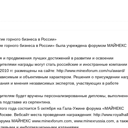
е горного бизнеса в России»
е горного бизнеса в России» была учреждена форумом МАЙНЕКС 
я и продвижения лучших достижений в развитии и освоении
ителями награды могут стать российские и иностранные компании
10 гг. размещены на сайте: http://www.minexforum.com/ru/award/
зависимым и объективным характером. Решения о присуждении наг
вания и мнения независимых экспертов, участвующих в работе
дителям будет вручены персонализированные дипломы, выполнен
а подставке из серпентина.
того года состоится 5 октября на Гала-Ужине форума «МАЙНЕКС
оскве. Вебсайт места проведения награждения: http://www.royalhall
форума МАЙНЕКС www.minexforum.com, www.minexrussia.com, а так
аслевыми и информационными изданиями.