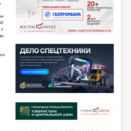
е
он
40
 с
ды,
ого