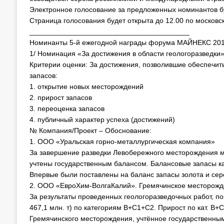
Электронное голосование за предложенных номинантов бу
Страница голосования будет открыта до 12.00 по московс
________________________________________
Номинанты 5-й ежегодной награды форума МАЙНЕКС 2011 
1/ Номинация «За достижения в области геологоразведки
Критерии оценки: За достижения, позволившие обеспечи
запасов:
1. открытие новых месторождений
2. прирост запасов
3. переоценка запасов
4. публичный характер успеха (достижений)
№ Компания/Проект – Обоснование:
1. ООО «Уральская горно-металлургическая компания»
За завершение разведки Левобережного месторождения ме
учтены государственным балансом. Балансовые запасы кат
Впервые были поставлены на баланс запасы золота и се
2. ООО «ЕвроХим-ВолгаКалий». Гремячинское месторожде
За результаты проведенных геологоразведочных работ, по
467,1 млн. т) по категориям В+С1+С2. Прирост по кат. В+
Гремячинского месторождения, учтённое государственным