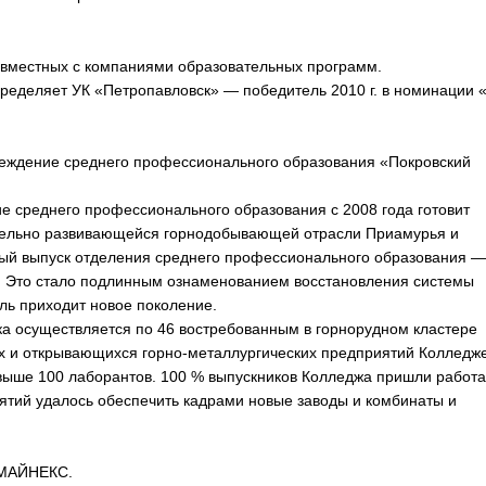
совместных с компаниями образовательных программ.
ределяет УК «Петропавловск» — победитель 2010 г. в номинации 
еждение среднего профессионального образования «Покровский
ие среднего профессионального образования с 2008 года готовит
тельно развивающейся горнодобывающей отрасли Приамурья и
рвый выпуск отделения среднего профессионального образования —
в. Это стало подлинным ознаменованием восстановления системы
ль приходит новое поколение.
ка осуществляется по 46 востребованным в горнорудном кластере
их и открывающихся горно-металлургических предприятий Колледж
выше 100 лаборантов. 100 % выпускников Колледжа пришли работа
иятий удалось обеспечить кадрами новые заводы и комбинаты и
 МАЙНЕКС.