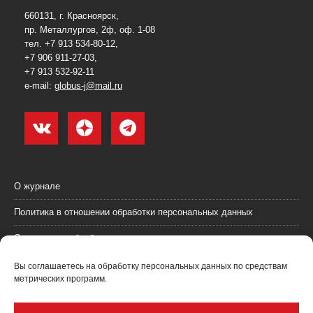
660131, г. Красноярск,
пр. Металлургов, 2ф, оф. 1-08
тел. +7 913 534-80-12,
+7 906 911-27-03,
+7 913 532-92-11
e-mail:
globus-j@mail.ru
О журнале
Политика в отношении обработки персональных данных
Согласие на обработку персональных данных
Пользовательское соглашение (оферта)
Вы соглашаетесь на обработку персональных данных по средствам
метрических программ.
Согласие на получение рекламных материалов