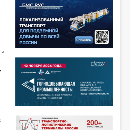
С
 и
о
с