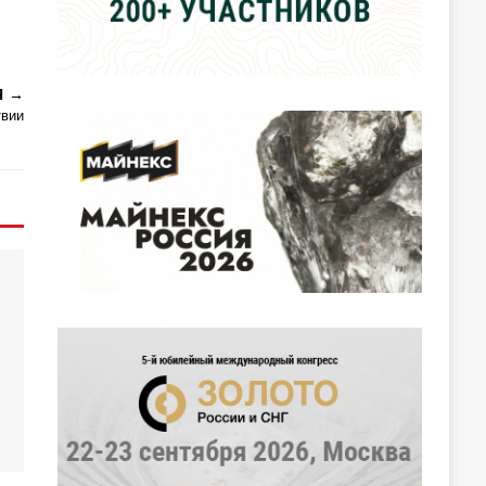
Я
твии