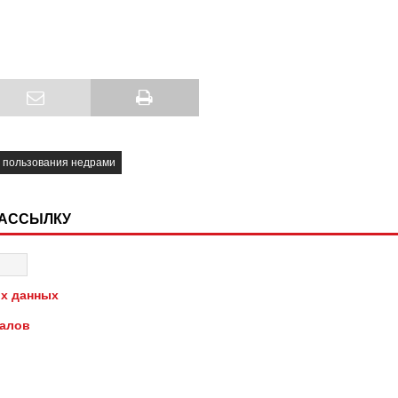
 пользования недрами
РАССЫЛКУ
х данных
иалов