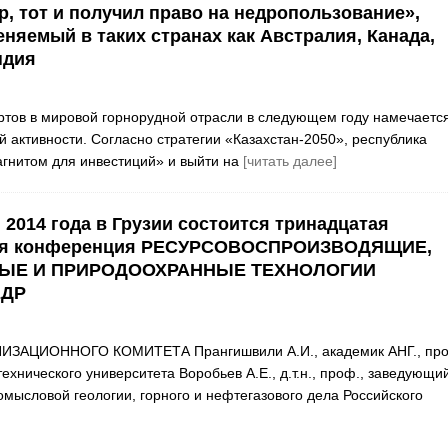
р, тот и получил право на недропользование»,
няемый в таких странах как Австралия, Канада,
ндия
ртов в мировой горнорудной отрасли в следующем году намечаетс
й активности. Согласно стратегии «Казахстан-2050», республика
агнитом для инвестиций» и выйти на
[читать далее]
 2014 года в Грузии состоится тринадцатая
ая конференция РЕСУРСОВОСПРОИЗВОДЯЩИЕ,
ЫЕ И ПРИРОДООХРАННЫЕ ТЕХНОЛОГИИ
ЕДР
ЗАЦИОННОГО КОМИТЕТА Прангишвили А.И., академик АНГ., про
технического университета Воробьев А.Е., д.т.н., проф., заведующи
ысловой геологии, горного и нефтегазового дела Российского