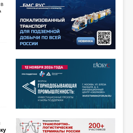
 В
а
я
ку