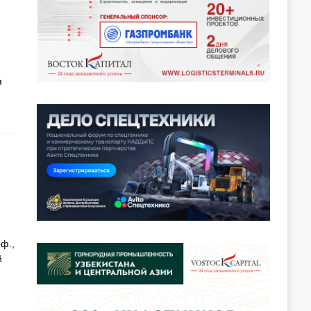
я
ф.,
й