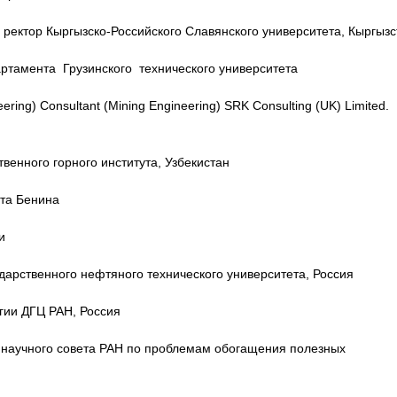
, ректор Кыргызско-Российского Славянского университета, Кыргызс
артамента Грузинского технического университета
ring) Consultant (Mining Engineering) SRK Consulting (UK) Limited.
ственного горного института, Узбекистан
та Бенина
и
ударственного нефтяного технического университета, Россия
логии ДГЦ РАН, Россия
етарь научного совета РАН по проблемам обогащения полезных