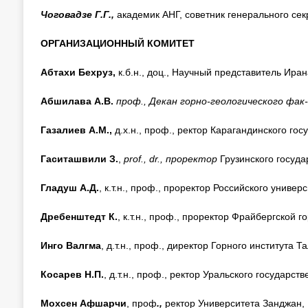
Чоговадзе Г.Г.,
академик АНГ, советник генерального с
ОРГАНИЗАЦИОННЫЙ КОМИТЕТ
Абтахи Бехруз,
к.б.н., доц., Научный представитель Ира
Абшилава А.В.
проф., Декан горно-геологического фак
Газалиев А.М.,
д.х.н., проф., ректор Карагандинского гос
Гаситашвили З.
,
prof
.,
dr
., проректор
Грузинского госуда
Гладуш А.Д.
, к.т.н., проф., проректор Российского униве
Дребенштедт К.
, к.т.н., проф., проректор Фрайбергской 
Инго Валгма
, д.т.н., проф., директор Горного института 
Косарев Н.П.
, д.т.н., проф., ректор Уральского государст
Мохсен Афшарчи
, проф
.,
ректор Университета Занджан,