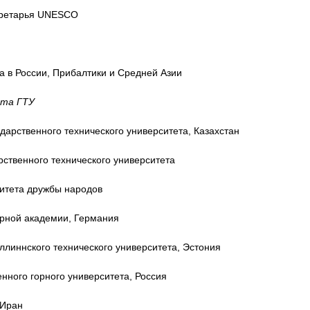
екретарья UNESCO
на в России, Прибалтики и Средней Азии
-та ГТУ
ударственного технического университета, Казахстан
рственного технического университета
рситета дружбы народов
горной академии, Германия
Таллиннского технического университета, Эстония
венного горного университета, Россия
 Иран