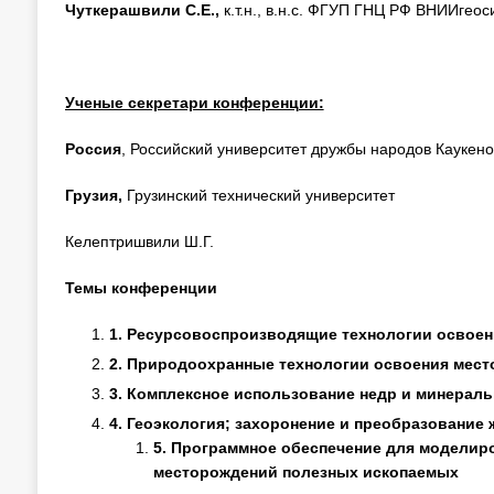
Чуткерашвили С.Е.,
к.т.н., в.н.с. ФГУП ГНЦ РФ ВНИИгеос
Ученые секретари конференции:
Россия
, Российский университет дружбы народов Каукено
Грузия,
Грузинский технический университет
Келептришвили Ш.Г.
Темы конференции
1.
Ресурсовоспроизводящие технологии освоен
2.
Природоохранные технологии освоения мест
3.
Комплексное использование недр и минераль
4.
Геоэкология; захоронение и преобразование
5.
Программное обеспечение для моделиро
месторождений полезных ископаемых