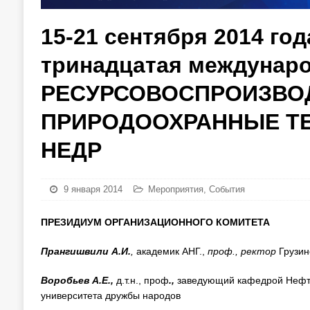
15-21 сентября 2014 год
тринадцатая междунар
РЕСУРСОВОСПРОИЗВО
ПРИРОДООХРАННЫЕ Т
НЕДР
9 января 2014
Мероприятия
,
События
ПРЕЗИДИУМ
ОРГАНИЗАЦИОННОГО
КОМИТЕТА
Прангишвили
А.И.
,
академик АНГ.,
проф., ректор
Грузин
Воробьев А.Е.,
д.т.н., проф
.,
заведующий кафедрой Нефте
университета дружбы народов