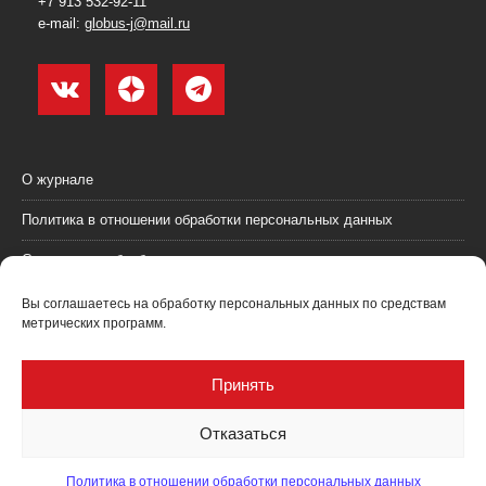
+7 913 532-92-11
e-mail:
globus-j@mail.ru
О журнале
Политика в отношении обработки персональных данных
Согласие на обработку персональных данных
Пользовательское соглашение (оферта)
Вы соглашаетесь на обработку персональных данных по средствам
метрических программ.
Согласие на получение рекламных материалов
Рекламодателям
Принять
Контакты
Отказаться
Политика в отношении обработки персональных данных