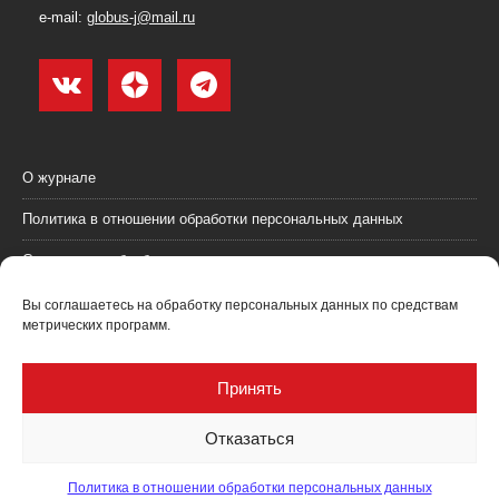
e-mail:
globus-j@mail.ru
О журнале
Политика в отношении обработки персональных данных
Согласие на обработку персональных данных
Пользовательское соглашение (оферта)
Вы соглашаетесь на обработку персональных данных по средствам
метрических программ.
Согласие на получение рекламных материалов
Рекламодателям
Принять
Контакты
Отказаться
Политика в отношении обработки персональных данных
Журнал "Глобус: геология и бизнес" @ 2021. Все права соблюдены.