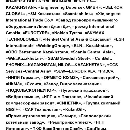
«
HAVER
&
BOECKER
», «
BUMAR
», «
ENELEX
—
KAZAKHSTAN
», «
Engineering
Dobersek
GMBH
», «
DELKOR
GLOBAL
»; «3М Казахстан», «
Scantech
Int
.», «
Xinjangsert
International
Trade
Co
.», «Завод горнопромышленного
оборудования Ляоян Джон Дэ», «
pewag
International
GmbH
», «
EUROTYRE
», «
Nokian
Tyres
», «
SKYMAX
TECHNOLOGIES
», «
Henkel
Central
Asia
&
Caucasus
», «
LSH
International
», «
WeldingGroup
», «
BLN
—
Kazakhstan
»,
«
OBO
Bettermann
Kazakhstan
»
, «
Scania
Central
Asia
»,
«
WikaKazakhstan
», «
SSAB
Swedish
Steel
», «
ConBelt
,
PHOENIX
—
KAZAKHSTAN
,
NILOS
—
KAZAKHSTAN
», «
CCS
Services
–
Central
Asia
», «
SEW
—
EURODRIVE
», «РИВС»,
«НИПИ Гормаш», «ОРМЕТО-ЮУМЗ», «Союзспецстрой»,
«НКМЗ», «Яхонт», «Завод Гидромеханизации»
«ПОДОЛЬСКОГНЕУПОР», «Луганский маш.завод»,
«Вибротехмаш», «НПП и.м.Платова», «Челябинский
компрессорный завод», «СИНЕТИК», «Группа компаний
NGS
+», «САР Технология», «
KulanOil
»,
«Промэнергоизоляция», «Тамыр», «Павлодарский
котельный завод», «Ремстройкомплект», «НПП
Интеррин», «ПКФ БакоЭлектроСнаб», «СовПлим-