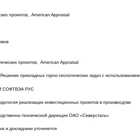
их проектов, American Appraisal
ивов
ческих проектов, American Appraisal
 Решение прикладных горно-геологических задач с использованием
ОМ СОФТВЭА РУС
одология реализации инвестиционных проектов в произвосдтве
зводственно-технической дирекции ОАО «Северсталь»
ма и докладчики уточняется