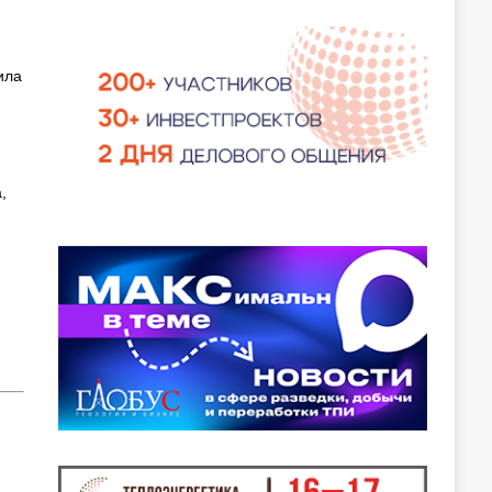
ила
,