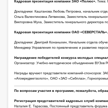
Кадровая презентация компании ЗАО «Полюс».
Тема: 
Докладчики: Каштанова Любовь Петровна, начальник отде
Ольга Валентиновна Литвинова, Заместитель генерально
Викторовна Муха, Заместитель генерального директора 
Кадровая презентация компании ОАО «СЕВЕРСТАЛЬ»
Докладчики: Дмитрий Конаныхин, Начальник отдела обуче
Менеджер Управления по привлечению и развитию персо
Награждение победителей конкурса молодых специал
Организатор: Учебно-методическое объединение ВУЗов Р
Награды вручают представители компаний-спонсоров: ЗАО 
«Атомредметзолото», ОАО «ЗАО «Сибплаз», Горнопро
По вопросам участия в программе, пожалуйста, обра
Регистрация представителей кадровых служб компан
Наталия Е. Тарасова, Постоянный представитель форум