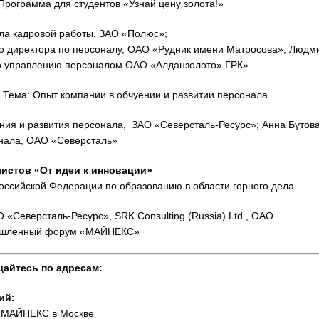
Программа для студентов «Узнай цену золота!»
ла кадровой работы, ЗАО «Полюс»;
го директора по персоналу, ОАО «Рудник имени Матросова»; Людм
по управлению персоналом ОАО «Алданзолото» ГРК»
.
Тема: Опыт компании в обчуении и развитии персонала
ния и развития персонала, ЗАО «Северсталь-Ресурс»; Анна Бутова
нала, ОАО «Северсталь»
истов «От идеи к инновации»
оссийской Федерации по образованию в области горного дела
«Северсталь-Ресурс», SRK Consulting (Russia) Ltd., ОАО
мышленный форум «МАЙНЕКС»
щайтесь по адресам:
ий:
а МАЙНЕКС в Москве