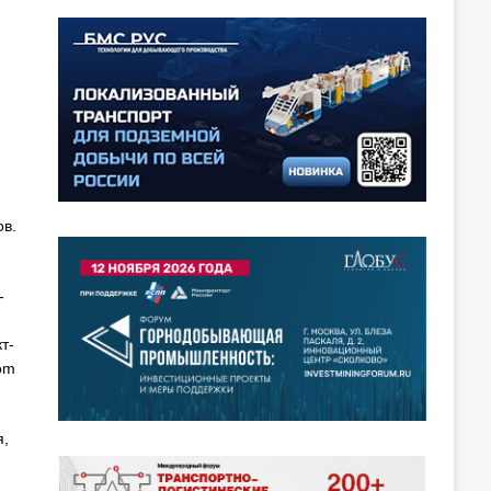
и
в.
-
т-
om
я,