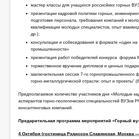
мастер классы для учащихся россисйких горных ВУЗ
презентации кадровой политики горных, инжиниринг
подготовке персонала, требования компаний к мол
квалификации молодых специалистов, опыт взаимоде
др.);
консультации и собеседования в формате «один на
промышленности»
презентация работ победителей конкурса форума 
торжественное вручение дипломов и ценных подарк
заключительная сессия 7-го горнопромышленного 
горно-металлургической отрасли: опыт и проекты” (6-
Предполагаемое количество участников дня «Молодые кад
аспирантов горно-геологических специальностей ВУЗов РФ
консалтинговых компаний.
Предарительная программа мероприятий «Горный вуз
4 Октября (гостиница Рэдиссон Славянская, Москва 