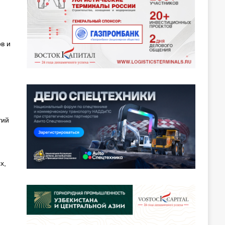
в и
тий
х,