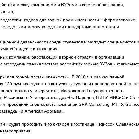
ействия между компаниями и ВУЗами в сфере образования,
ьности;
 подготовки кадров для горной промышленности и формирование
с передовыми международными стандартами подготовки и
ационной деятельности среди студентов и молодых специалистов 
ума «От идеи к инновации»;
ых компаний, работающих в горной отрасли в организации
 с молодыми специалистами российских горных ВУЗов и факультето
ы для горной промышленности». В 2010 г. в рамках данной
 120 лучших студентов выпускных курсов и преподавателей горно
енного горного университета, Московского Государственного
я, Российского Университета Дружбы Народов, НИТУ МИСиС и Санк
нятия проводили специалисты компаний SRK Consulting, МГГУ, Gemc
азведка» и American Appraisal.
и» будет проходить 4-го октября в гостинице Рэдиссон Славянска
е мероприятия: