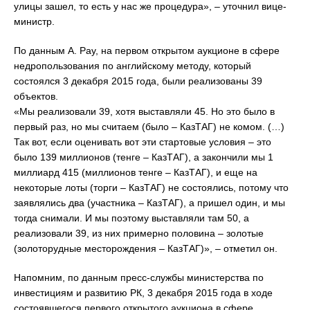
улицы зашел, то есть у нас же процедура», – уточнил вице-
министр.
По данным А. Рау, на первом открытом аукционе в сфере
недропользования по английскому методу, который
состоялся 3 декабря 2015 года, были реализованы 39
объектов.
«Мы реализовали 39, хотя выставляли 45. Но это было в
первый раз, но мы считаем (было – КазТАГ) не комом. (…)
Так вот, если оценивать вот эти стартовые условия – это
было 139 миллионов (тенге – КазТАГ), а закончили мы 1
миллиард 415 (миллионов тенге – КазТАГ), и еще на
некоторые лоты (торги – КазТАГ) не состоялись, потому что
заявлялись два (участника – КазТАГ), а пришел один, и мы
тогда снимали. И мы поэтому выставляли там 50, а
реализовали 39, из них примерно половина – золотые
(золоторудные месторождения – КазТАГ)», – отметил он.
Напомним, по данным пресс-службы министерства по
инвестициям и развитию РК, 3 декабря 2015 года в ходе
состоявшегося первого открытого аукциона в сфере