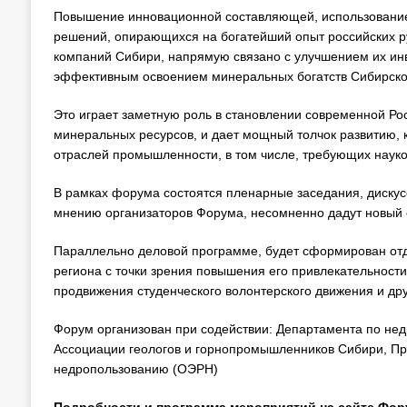
Повышение инновационной составляющей, использование
решений, опирающихся на богатейший опыт российских руд
компаний Сибири, напрямую связано с улучшением их ин
эффективным освоением минеральных богатств Сибирско
Это играет заметную роль в становлении современной Рос
минеральных ресурсов, и дает мощный толчок развитию, к
отраслей промышленности, в том числе, требующих науко
В рамках форума состоятся пленарные заседания, дискус
мнению организаторов Форума, несомненно дадут новый с
Параллельно деловой программе, будет сформирован отд
региона с точки зрения повышения его привлекательности
продвижения студенческого волонтерского движения и др
Форум организован при содействии: Департамента по не
Ассоциации геологов и горнопромышленников Сибири, Пра
недропользованию (ОЭРН)