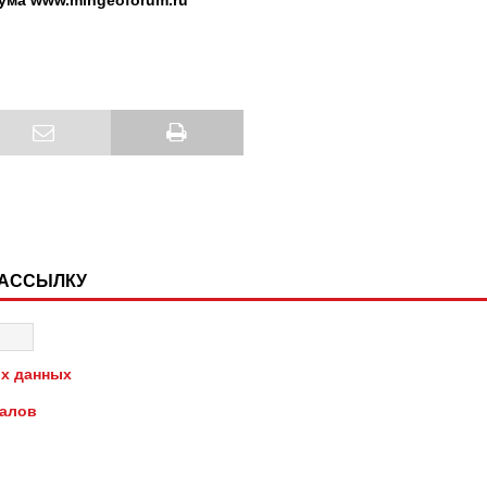
ума www.mingeoforum.ru
РАССЫЛКУ
х данных
иалов