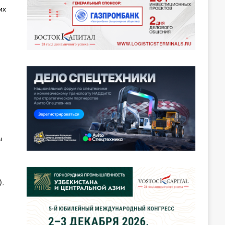
их
ы
),