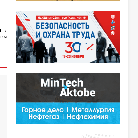
Я
дней