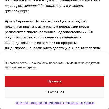
и
нормативно-правового регулирования геологической и
горнопромышленной деятельности в условиях
цифровизации.
Артем Сергеевич Юкляевских из «Центрсибнедра»
поделился практическим опытом реализации новых
регламентов лицензирования в недропользовании. Он
подробно рассказал о последних изменениях в
законодательстве и их влиянии на процессы
лицензирования, подчеркнув адаптацию к новым условиям
для эффективного управления минеральными ресурсами.
Вы соглашаетесь на обработку персональных данных по средствам
Итоги и перспективы правового регулирования
метрических программ.
недропользования в 2024 году представил Роман Олегович
Шамордин, ФГКУ «Росгеолэкспертиза». Его доклад вызвал
большой интерес, так как он осветил ключевые изменения в
Принять
законодательной базе и прогнозы на будущее, предлагая
участникам форума задуматься о стратегиях адаптации к
Отказаться
новым правовым реалиям.
Политика в отношении обработки персональных данных
В рамках темы были рассмотрены подготовка экспертных