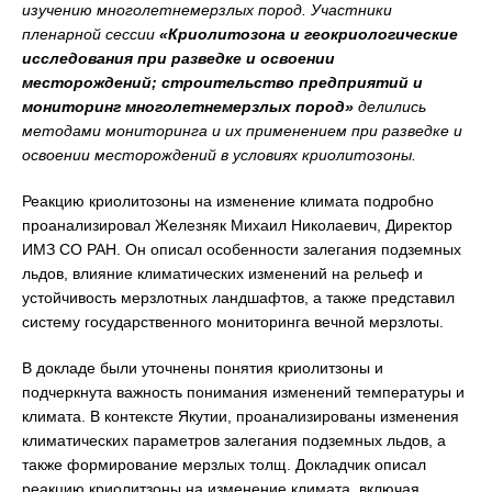
изучению многолетнемерзлых пород. Участники
пленарной сессии
«
Криолитозона и геокриологические
исследования при разведке и освоении
месторождений; строительство предприятий и
мониторинг многолетнемерзлых пород»
делились
методами мониторинга и их применением при разведке и
освоении месторождений в условиях криолитозоны.
Реакцию криолитозоны на изменение климата подробно
проанализировал Железняк Михаил Николаевич, Директор
ИМЗ СО РАН. Он описал особенности залегания подземных
льдов, влияние климатических изменений на рельеф и
устойчивость мерзлотных ландшафтов, а также представил
систему государственного мониторинга вечной мерзлоты.
В докладе были уточнены понятия криолитзоны и
подчеркнута важность понимания изменений температуры и
климата. В контексте Якутии, проанализированы изменения
климатических параметров залегания подземных льдов, а
также формирование мерзлых толщ. Докладчик описал
реакцию криолитзоны на изменение климата, включая