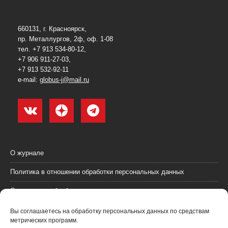
660131, г. Красноярск,
пр. Металлургов, 2ф, оф. 1-08
тел. +7 913 534-80-12,
+7 906 911-27-03,
+7 913 532-92-11
e-mail:
globus-j@mail.ru
О журнале
Политика в отношении обработки персональных данных
Согласие на обработку персональных данных
Пользовательское соглашение (оферта)
Вы соглашаетесь на обработку персональных данных по средствам
метрических программ.