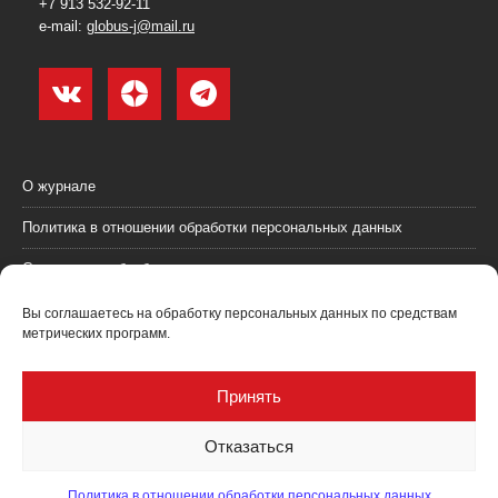
+7 913 532-92-11
e-mail:
globus-j@mail.ru
О журнале
Политика в отношении обработки персональных данных
Согласие на обработку персональных данных
Пользовательское соглашение (оферта)
Вы соглашаетесь на обработку персональных данных по средствам
метрических программ.
Согласие на получение рекламных материалов
Рекламодателям
Принять
Контакты
Отказаться
Политика в отношении обработки персональных данных