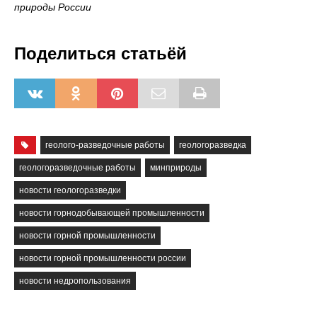
природы России
Поделиться статьёй
геолого-разведочные работы
геологоразведка
геологоразведочные работы
минприроды
новости геологоразведки
новости горнодобывающей промышленности
новости горной промышленности
новости горной промышленности россии
новости недропользования