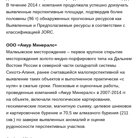
В течение 2014 г. компания продолжала успешно доизучать
выявленные перспективные площади, подтвердив более
половины (96 т) обнаруженных прогнозных ресурсов как
Выявленные и Предполагаемые ресурсы в соответствии с
классификацией JORC.
ООО «Амур Минералс»
Малмыжское месторождение – первое крупное открытие
месторождения золото-медно-порфирового типа на Дальнем
Востоке России в северной части складчатой системы
Сихотэ-Алиня, ранее считавшейся малоперспективной на
выявление таких объектов и выполненное практически «с
нуля» в сжатые сроки. Поисковые и оценочные работы,
проведенные компанией «Амур Минералс» в 2007-2014 гг.
на объекте, включали геологическое картирование,
геохимические поиски, магнитную съемку, целевое шнековое
и картировочное бурение и 70,5 км алмазного бурения (211
скв.) по заверке выявленных аномалий и оценке
рудоносности перспективных участков.