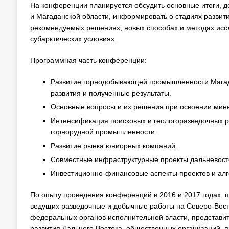
На конференции планируется обсудить основные итоги, до
и Магаданской области, информировать о стадиях развит
рекомендуемых решениях, новых способах и методах иссл
субарктических условиях.
Программная часть конференции:
Развитие горнодобывающей промышленности Магадан
развития и полученные результаты.
Основные вопросы и их решения при освоении мине
Интенсификация поисковых и геологоразведочных р
горнорудной промышленности.
Развитие рынка юниорных компаний.
Совместные инфраструктурные проекты дальневосто
Инвестиционно-финансовые аспекты проектов и алг
По опыту проведения конференций в 2016 и 2017 годах, 
ведущих разведочные и добычные работы на Северо-Восто
федеральных органов исполнительной власти, представи
развития Дальнего Востока, общественных организаций, 