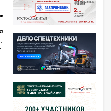
тв
23
ях
и