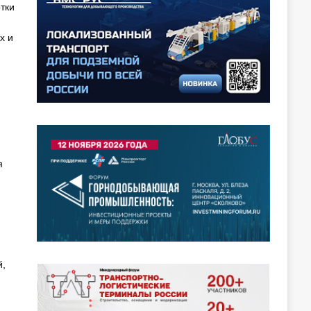
тки
х и
я
й,