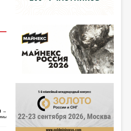
Я
аммы