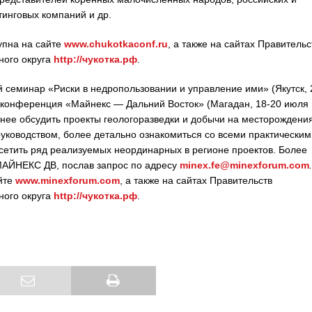
инговых компаний и др.
упна на сайте
www.chukotkaconf.ru
, а также на сайтах Правительс
ного округа
http://чукотка.рф
.
семинар «Риски в недропользовании и управление ими» (Якутск, 
я конференция «Майнекс — Дальний Восток» (Магадан, 18-20 июля
льнее обсудить проекты геологоразведки и добычи на месторождени
руководством, более детально ознакомиться со всеми практическим
осетить ряд реализуемых неординарных в регионе проектов. Более
АЙНЕКС ДВ, послав запрос по адресу
minex.fe@minexforum.com
.
йте
www.minexforum.com
, а также на сайтах Правительств
ного округа
http://чукотка.рф
.