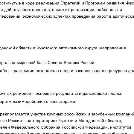
стигнутые в ходе реализации Стратегий и Программ развития Чуко
ия действующих проектов, опыте их реализации, найденных и
едований, экономических аспектах проведения работ в арктически
ской области и Чукотского автономного округа: направления
рально-сырьевой базы Северо-Востока России.
абот – раскрытие потенциала недр и воспроизводство ресурсов дл
чных регионов – основные результаты и дальнейшие планы.
оритм взаимодействия с инвесторами.
предполагается участие крупных российских и зарубежных компани
ке России – на территориях Чукотки и Магаданской области,
телей Федерального Собрания Российской Федерации, институтов
представителей коренных малочисленных народов, российских и