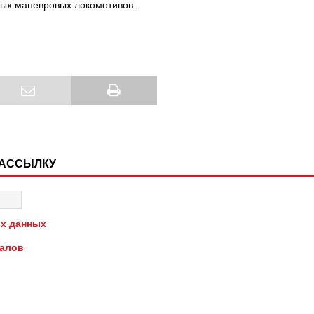
овых маневровых локомотивов.
РАССЫЛКУ
х данных
иалов