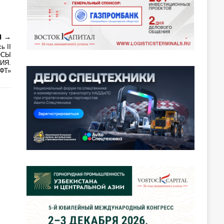
Я
ь II
ОСЫ
ИЯ.
ФТ»