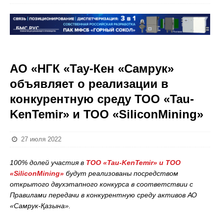
АО «НГК «Тау-Кен «Самрук»
объявляет о реализации в
конкурентную среду ТОО «Tau-
KenTemir» и ТОО «SiliconMining»
27 июля 2022
100% долей участия в
ТОО «Tau-KenTemir» и ТОО
«SiliconMining»
будут реализованы посредством
открытого двухэтапного конкурса в соответствии с
Правилами передачи в конкурентную среду активов АО
«Самрук-Қазына».