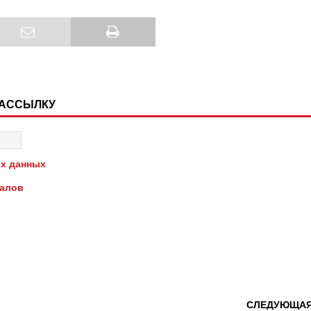
РАССЫЛКУ
х данных
иалов
СЛЕДУЮЩА