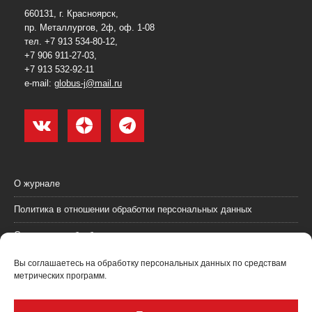
660131, г. Красноярск,
пр. Металлургов, 2ф, оф. 1-08
тел. +7 913 534-80-12,
+7 906 911-27-03,
+7 913 532-92-11
e-mail:
globus-j@mail.ru
О журнале
Политика в отношении обработки персональных данных
Согласие на обработку персональных данных
Пользовательское соглашение (оферта)
Вы соглашаетесь на обработку персональных данных по средствам
метрических программ.
Согласие на получение рекламных материалов