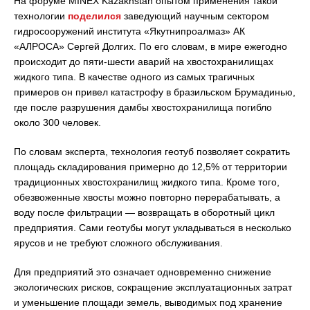
На форуме MINEX Kazakhstan опытом применения такой
технологии
поделился
заведующий научным сектором
гидросооружений института «Якутнипроалмаз» АК
«АЛРОСА» Сергей Долгих. По его словам, в мире ежегодно
происходит до пяти-шести аварий на хвостохранилищах
жидкого типа. В качестве одного из самых трагичных
примеров он привел катастрофу в бразильском Брумадинью,
где после разрушения дамбы хвостохранилища погибло
около 300 человек.
По словам эксперта, технология геотуб позволяет сократить
площадь складирования примерно до 12,5% от территории
традиционных хвостохранилищ жидкого типа. Кроме того,
обезвоженные хвосты можно повторно перерабатывать, а
воду после фильтрации — возвращать в оборотный цикл
предприятия. Сами геотубы могут укладываться в несколько
ярусов и не требуют сложного обслуживания.
Для предприятий это означает одновременно снижение
экологических рисков, сокращение эксплуатационных затрат
и уменьшение площади земель, выводимых под хранение