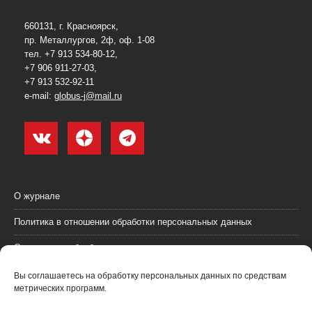
660131, г. Красноярск,
пр. Металлургов, 2ф, оф. 1-08
тел. +7 913 534-80-12,
+7 906 911-27-03,
+7 913 532-92-11
e-mail:
globus-j@mail.ru
О журнале
Политика в отношении обработки персональных данных
Согласие на обработку персональных данных
Пользовательское соглашение (оферта)
Вы соглашаетесь на обработку персональных данных по средствам
метрических программ.
Согласие на получение рекламных материалов