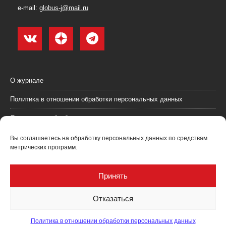
e-mail:
globus-j@mail.ru
О журнале
Политика в отношении обработки персональных данных
Согласие на обработку персональных данных
Пользовательское соглашение (оферта)
Вы соглашаетесь на обработку персональных данных по средствам
метрических программ.
Согласие на получение рекламных материалов
Рекламодателям
Принять
Контакты
Отказаться
Политика в отношении обработки персональных данных
Журнал "Глобус: геология и бизнес" @ 2021. Все права соблюдены.