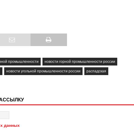
орной промышленности
новости горной промышленности россии
и
новости угольной промышленности россии
распадская
РАССЫЛКУ
х данных