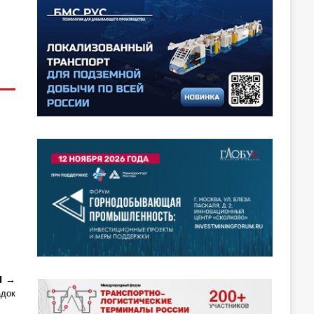
Я
адок