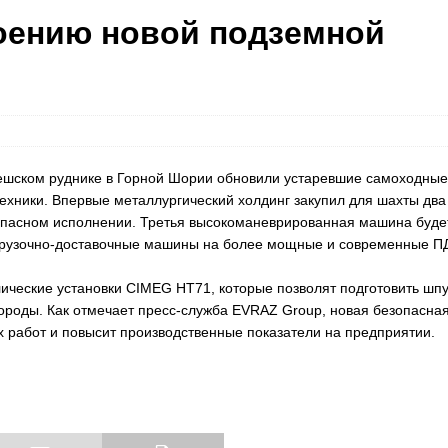
оению новой подземной
ешском руднике в Горной Шории обновили устаревшие самоходные
ехники. Впервые металлургический холдинг закупил для шахты два
опасном исполнении. Третья высокоманеврированная машина буде
 погрузочно-доставочные машины на более мощные и современные 
ические установки CIMEG HT71, которые позволят подготовить шп
породы. Как отмечает пресс-служба EVRAZ Group, новая безопасна
х работ и повысит производственные показатели на предприятии.