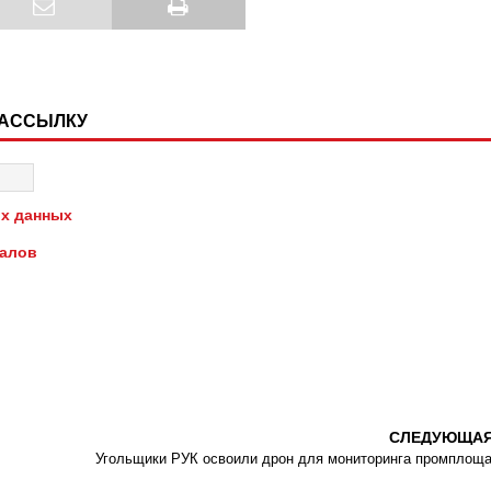
РАССЫЛКУ
х данных
иалов
СЛЕДУЮЩА
Угольщики РУК освоили дрон для мониторинга промплощ