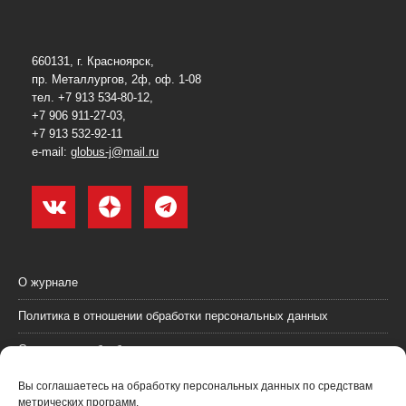
660131, г. Красноярск,
пр. Металлургов, 2ф, оф. 1-08
тел. +7 913 534-80-12,
+7 906 911-27-03,
+7 913 532-92-11
e-mail:
globus-j@mail.ru
О журнале
Политика в отношении обработки персональных данных
Согласие на обработку персональных данных
Пользовательское соглашение (оферта)
Вы соглашаетесь на обработку персональных данных по средствам
метрических программ.