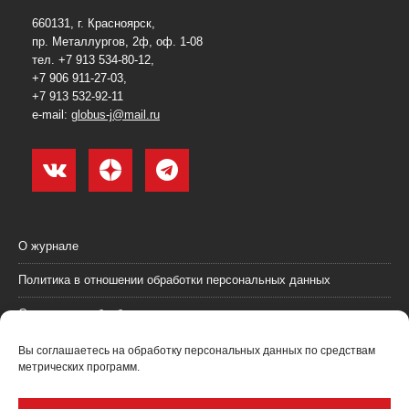
660131, г. Красноярск,
пр. Металлургов, 2ф, оф. 1-08
тел. +7 913 534-80-12,
+7 906 911-27-03,
+7 913 532-92-11
e-mail:
globus-j@mail.ru
О журнале
Политика в отношении обработки персональных данных
Согласие на обработку персональных данных
Пользовательское соглашение (оферта)
Вы соглашаетесь на обработку персональных данных по средствам
метрических программ.
Согласие на получение рекламных материалов