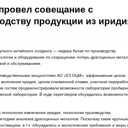
 провел совещание с
одству продукции из ириди
пного китайского холдинга — лидера Китая по производству
нологии и оборудование по сокращению потерь драгоценных метал
вкой и обслуживанием.
оизводственными мощностями АО «ЕЗ ОЦМ»: аффинажным цехом,
ом волочения иридия, цехом плазменной плавки, участком перерабо
кже гостям продемонстрировали возможности лаборатории пробирн
еской лаборатории. В ходе переговоров обсуждались возможности
технологии извлечения иридия, технологии производства
методики анализов драгоценных металлов. Поскольку такие крупные
тавщика, в т.ч. обсуждались и экологические требования и меры 