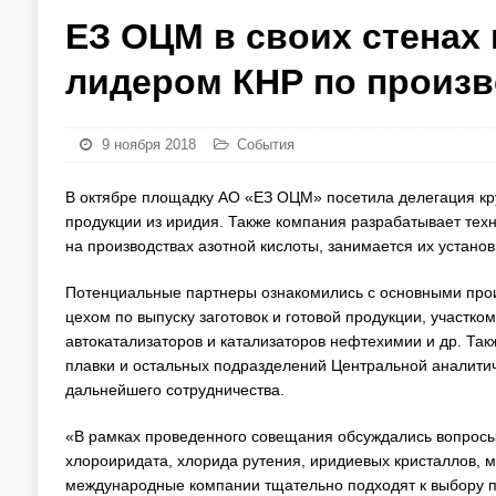
ЕЗ ОЦМ в своих стенах
лидером КНР по произв
9 ноября 2018
События
В октябре площадку АО «ЕЗ ОЦМ» посетила делегация кру
продукции из иридия. Также компания разрабатывает тех
на производствах азотной кислоты, занимается их устано
Потенциальные партнеры ознакомились с основными пр
цехом по выпуску заготовок и готовой продукции, участк
автокатализаторов и катализаторов нефтехимии и др. Та
плавки и остальных подразделений Центральной аналитич
дальнейшего сотрудничества.
«В рамках проведенного совещания обсуждались вопросы 
хлороиридата, хлорида рутения, иридиевых кристаллов, 
международные компании тщательно подходят к выбору пос