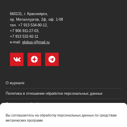
660131, г. Красноярск,
пр. Металлургов, 2ф, оф. 1-08
тел. +7 913 534-80-12,
+7 906 911-27-03,
+7 913 532-92-11
e-mail:
globus-j@mail.ru
О журнале
Политика в отношении обработки персональных данных
Согласие на обработку персональных данных
Пользовательское соглашение (оферта)
Вы соглашаетесь на обработку персональных данных по средствам
метрических программ.
Согласие на получение рекламных материалов